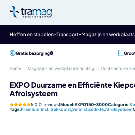
Meteen
naar
de
content
Heffen en stapelen
Transport
Magazijn en werkplaats
Gratis bezorging
Groot
Home
→
Magazijn- en werkplaatsinrichting
→
Containers en k
EXPO Duurzame en Efficiënte Kiepc
Afrolsysteem
5.0 (2 reviews)
Model:
EXPO150-3000
Categorie:
Ki
Tags:
Premium
,
Incl. trekkoord
,
3mm staaldikte
,
Afrolsysteem
M