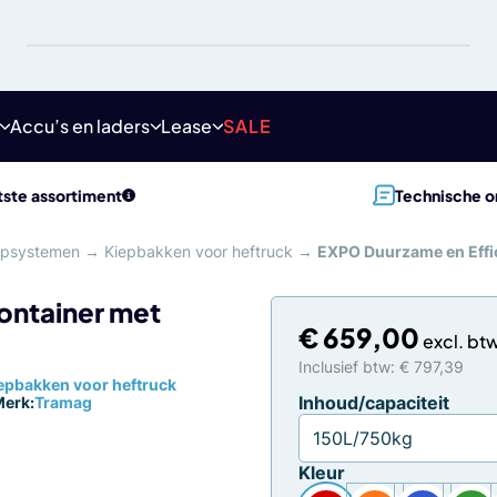
Accu’s en laders
Lease
SALE
ste assortiment
Technische o
iepsystemen
→
Kiepbakken voor heftruck
→
EXPO Duurzame en Effic
ontainer met
€
659,00
Inclusief btw: € 797,39
epbakken voor heftruck
Inhoud/capaciteit
erk:
Tramag
Kleur