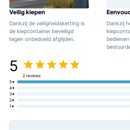
Veilig kiepen
Eenvoud
Dankzij de veiligheidsketting is
Dankzij h
de kiepcontainer beveiligd
kiepcont
tegen onbedoeld afglijden.
bedienen 
bestuurde
5
2 reviews
5
4
3
2
1