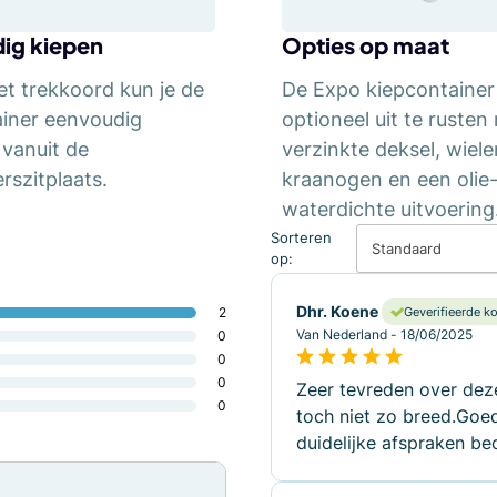
ig kiepen
Opties op maat
et trekkoord kun je de
De Expo kiepcontainer 
ainer eenvoudig
optioneel uit te rusten
vanuit de
verzinkte deksel, wiele
rszitplaats.
kraanogen en een olie
waterdichte uitvoering
Sorteren
Standaard
op:
Dhr. Koene
2
Geverifieerde k
Van Nederland - 18/06/2025
0
0
0
Zeer tevreden over dez
0
toch niet zo breed.Goed
duidelijke afspraken be