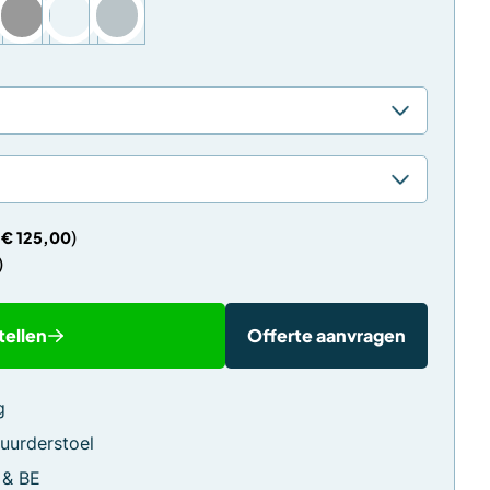
€
125,00
tellen
Offerte aanvragen
g
uurderstoel
 & BE