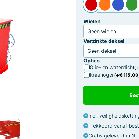
Wielen
Verzinkte deksel
Opties
Olie- en waterdicht
Kraanogen
€
115,00
Bes
Incl. veiligheidskettin
Trekkoord vanaf best
Gratis geleverd in NL