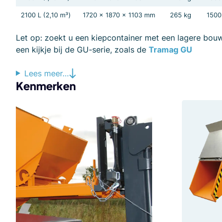
2100 L (2,10 m³)
1720 x 1870 x 1103 mm
265 kg
1500
Let op: zoekt u een kiepcontainer met een lagere b
een kijkje bij de GU-serie, zoals de
Tramag GU
Lees meer…
Kenmerken