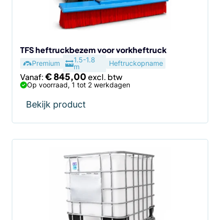
kan
gekozen
worden
op
de
TFS heftruckbezem voor vorkheftruck
1.5-1.8
productpagina
Premium
Heftruckopname
m
€
845,00
Vanaf:
Op voorraad, 1 tot 2 werkdagen
Bekijk product