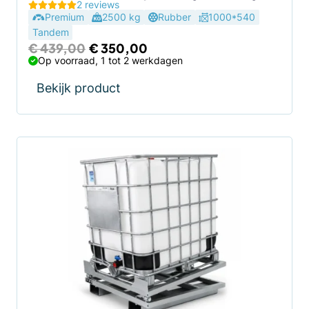
2 reviews
Premium
2500 kg
Rubber
1000*540
Tandem
Oorspronkelijke
Huidige
€
439,00
€
350,00
prijs
prijs
Op voorraad, 1 tot 2 werkdagen
was:
is:
€ 439,00.
€ 350,00.
Bekijk product