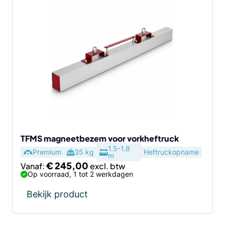
Dit
product
heeft
meerdere
variaties.
Deze
optie
kan
gekozen
worden
op
de
TFMS magneetbezem voor vorkheftruck
1.5-1.8
productpagina
Premium
35 kg
Heftruckopname
m
€
245,00
Vanaf:
Op voorraad, 1 tot 2 werkdagen
Bekijk product