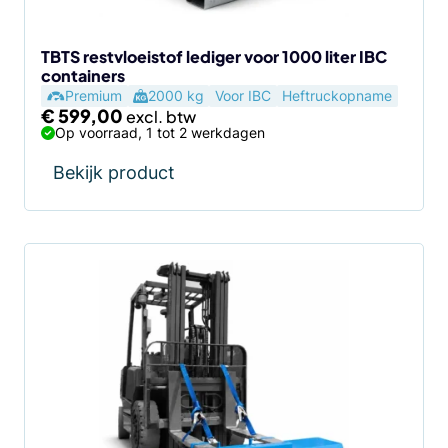
TBTS restvloeistof lediger voor 1000 liter IBC
containers
Premium
2000 kg
Voor IBC
Heftruckopname
€
599,00
Op voorraad, 1 tot 2 werkdagen
Bekijk product
Dit
product
heeft
meerdere
variaties.
Deze
optie