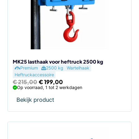
MK25 lasthaak voor heftruck 2500 kg
Premium
2500 kg
Wartelhaak
Heftruckaccessoire
Oorspronkelijke
Huidige
€
215,00
€
199,00
prijs
prijs
Op voorraad, 1 tot 2 werkdagen
was:
is:
€ 215,00.
€ 199,00.
Bekijk product
Dit