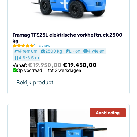
kan
gekozen
worden
op
de
Tramag TFS25L elektrische vorkheftruck 2500
kg
productpagina
1 review
Premium
2500 kg
Li-ion
4 wielen
4.8-6.5 m
Oorspronkelijke
Huidige
€
19.950,00
€
19.450,00
Vanaf:
prijs
prijs
Op voorraad, 1 tot 2 werkdagen
was:
is:
€ 19.950,00.
€ 19.450,00.
Bekijk product
Aanbieding