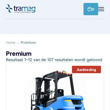
Meteen
naar
products 
0
de
content
Home
→
Premium
Premium
Resultaat 1–12 van de 107 resultaten wordt getoond
Aanbieding
Dit
product
heeft
meerdere
variaties.
Deze
optie