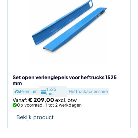
product
heeft
meerdere
variaties.
Deze
optie
kan
gekozen
worden
op
de
Set open verlenglepels voor heftrucks 1525
mm
productpagina
1525
Premium
Heftruckaccessoire
mm
€
209,00
Vanaf:
Op voorraad, 1 tot 2 werkdagen
Bekijk product