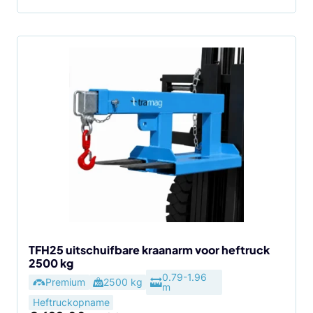
TFH25 uitschuifbare kraanarm voor heftruck
2500 kg
0.79-1.96
Premium
2500 kg
m
Heftruckopname