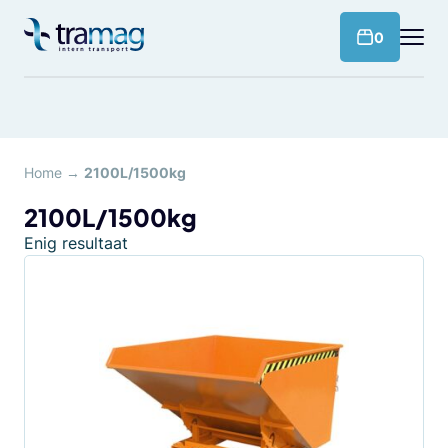
Meteen
naar
products 
0
de
content
Home
→
2100L/1500kg
2100L/1500kg
Enig resultaat
Dit
product
heeft
meerdere
variaties.
Deze
optie