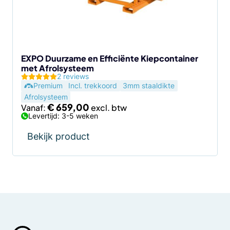
kan
gekozen
worden
op
de
EXPO Duurzame en Efficiënte Kiepcontainer
met Afrolsysteem
productpagina
2 reviews
Premium
Incl. trekkoord
3mm staaldikte
Afrolsysteem
€
659,00
Vanaf:
Levertijd: 3-5 weken
Bekijk product