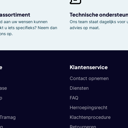
 assortiment
Technische ondersteu
tijd aan uw wensen kunnen
Ons team staat dagelijks voor u
kt u iets specifieks? Neem dan
advies op maat.
ons op.
e
Klantenservice
Contact opnemen
ease
Diensten
p
FAQ
Herroepingsrecht
 Tramag
Klachtenprocedure
og
Retourneren