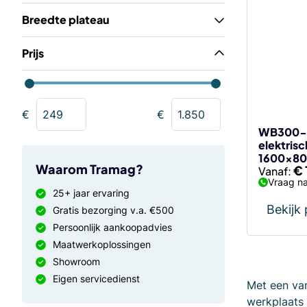
Breedte plateau
Prijs
€
€
WB300-1
elektrisc
1600x8
Waarom Tramag?
€
Vanaf:
Vraag na
25+ jaar ervaring
Bekijk
Gratis bezorging v.a. €500
Persoonlijk aankoopadvies
Maatwerkoplossingen
Showroom
Eigen servicedienst
Met een va
werkplaats 