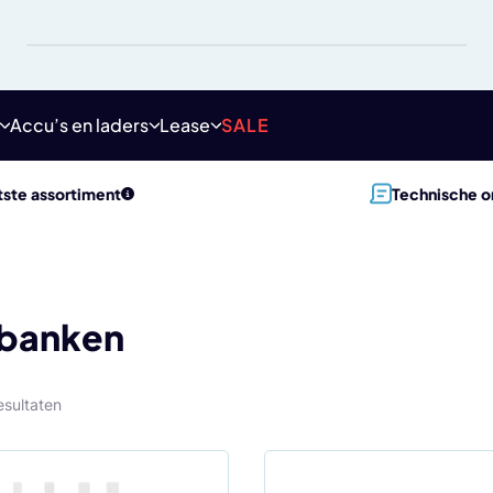
Accu’s en laders
Lease
SALE
ste assortiment
Technische o
banken
esultaten