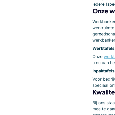
iedere (spe
Onze we
Werkbanken 
werkruimte 
gereedschap
werkbanken:
Werktafels
Onze
werkt
u nu aan he
Inpaktafels
Voor bedrij
speciaal on
Kwalite
Bij ons sta
mee te gaan
betrouwbaa