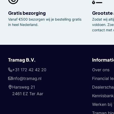
Gratis bezorging
Grootste
Vanaf €500 bezorgen wij je bestelling gratis
Zodat wij al
in heel Nederland.
voldoen. Zoe
contact met 
Tramag B.V.
Informati
+31 172 42 42 20
Over ons
info@tramag.nl
Financial l
Harsweg 21
Dealerscha
2461 EZ Ter Aar
Kennisbank
Werken bij
Tramag bl