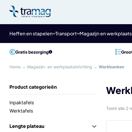
Meteen
naar
de
content
Heffen en stapelen
Transport
Magazijn en werkplaats
Gratis bezorging
Groot
Home
→
Magazijn- en werkplaatsinrichting
→
Werkbanken
Werk
Inpaktafels
Toont alle 2 r
Werktafels
Lengte plateau