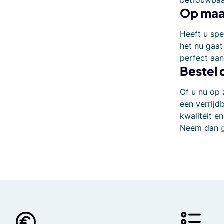
Op maa
Heeft u sp
het nu gaat
perfect aans
Bestel 
Of u nu op 
een verrijd
kwaliteit e
Neem dan