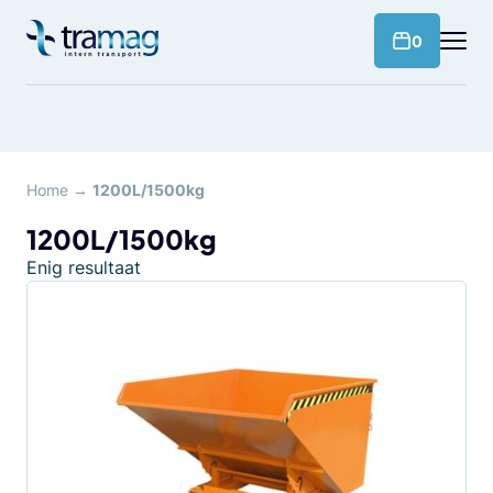
Meteen
naar
products 
0
de
content
Home
→
1200L/1500kg
1200L/1500kg
Enig resultaat
Dit
product
heeft
meerdere
variaties.
Deze
optie