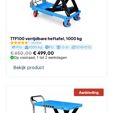
TTF100 verrijdbare heftafel, 1000 kg
1 review
Pro
1000 kg
PU
1.0 m
1016*510
Oorspronkelijke
Huidige
€
650,00
€
499,00
prijs
prijs
Op voorraad, 1 tot 2 werkdagen
was:
is:
€ 650,00.
€ 499,00.
Bekijk product
Aanbieding