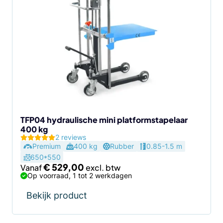
heeft
meerdere
variaties.
Deze
optie
kan
gekozen
worden
op
de
TFP04 hydraulische mini platformstapelaar
400 kg
productpagina
2 reviews
Premium
400 kg
Rubber
0.85-1.5 m
650*550
€
529,00
Vanaf
Op voorraad, 1 tot 2 werkdagen
Bekijk product