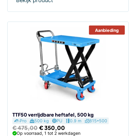
Bekijk product
Aanbieding
TTF50 verrijdbare heftafel, 500 kg
Pro
500 kg
PU
0.9 m
815*500
Oorspronkelijke
Huidige
€
475,00
€
350,00
prijs
prijs
Op voorraad, 1 tot 2 werkdagen