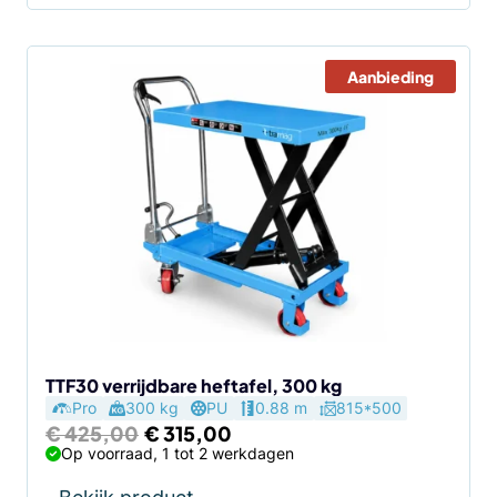
Aanbieding
TTF30 verrijdbare heftafel, 300 kg
Pro
300 kg
PU
0.88 m
815*500
Oorspronkelijke
Huidige
€
425,00
€
315,00
prijs
prijs
Op voorraad, 1 tot 2 werkdagen
was:
is:
€ 425,00.
€ 315,00.