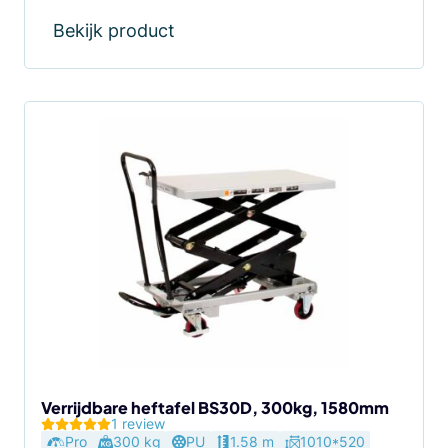
was:
is:
€ 475,00.
€ 350,00.
Bekijk product
Verrijdbare heftafel BS30D, 300kg, 1580mm
1 review
Pro
300 kg
PU
1.58 m
1010*520