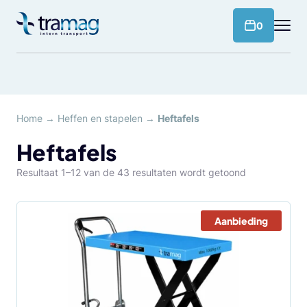
Meteen
naar
products 
0
de
content
Home
→
Heffen en stapelen
→
Heftafels
Heftafels
Resultaat 1–12 van de 43 resultaten wordt getoond
Aanbieding