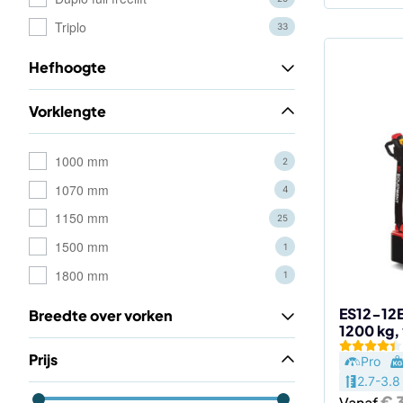
Triplo
33
Hefhoogte
Dit
product
Vorklengte
heeft
meerdere
variaties.
1000 mm
2
Deze
1070 mm
4
optie
1150 mm
25
kan
1500 mm
gekozen
1
worden
1800 mm
1
op
de
ES12-12E
Breedte over vorken
1200 kg,
productp
Prijs
Pro
2.7-3.8
€
3
Vanaf