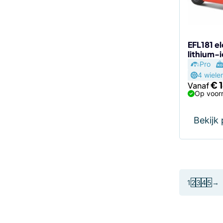
gekozen
worden
op
de
EFL181 e
lithium-
productp
Pro
4 wiele
€
1
Vanaf
Op voorr
Bekijk
1
2
3
4
5
→