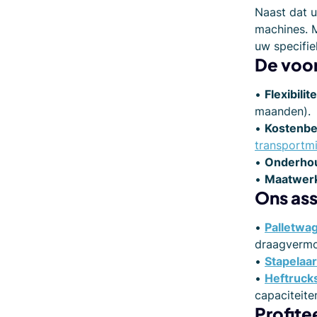
Naast dat u
machines. M
uw specifie
De voor
•
Flexibilite
maanden).
•
Kostenb
transportm
•
Onderhou
•
Maatwer
Ons as
•
Palletwa
draagvermo
•
Stapelaa
•
Heftruck
capaciteite
Profite