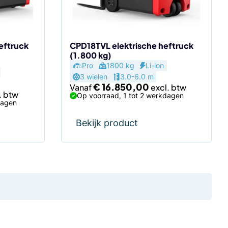
gekozen
worden
op
de
eftruck
CPD18TVL elektrische heftruck
(1.800 kg)
productpagina
Pro
1800 kg
Li-ion
3 wielen
3.0-6.0 m
€
16.850,00
Vanaf
Op voorraad, 1 tot 2 werkdagen
dagen
Bekijk product