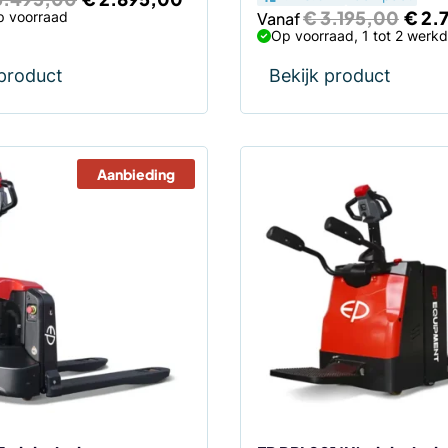
prijs
prijs
Oorsp
€
3.195,00
€
2.
p voorraad
Vanaf
was:
is:
prijs
Op voorraad, 1 tot 2 werk
€ 3.495,00.
€ 2.895,00.
was:
€ 3.1
 product
Bekijk product
Aanbieding
Dit
product
heeft
meerdere
variaties.
Deze
optie
kan
gekozen
worden
op