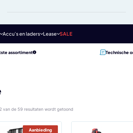
Accu’s en laders
Lease
SALE
ste assortiment
Technische o
e
12 van de 59 resultaten wordt getoond
Aanbieding