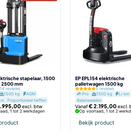
Dit
product
heeft
meerdere
variaties.
Deze
optie
kan
gekozen
worden
op
de
ktrische stapelaar, 1500
EP EPL154 elektrische
f 2500 mm
palletwagen 1500 kg
agina
productpagina
14 reviews
5 reviews
1500 kg
AGM
Pro
1500 kg
Li-ion
 m
Proportioneel heffen
Balanswielen
.995,00
€
2.195,00
Vanaf
aad, 1 tot 2 werkdagen
Op voorraad, 1 tot 2 werk
 product
Bekijk product