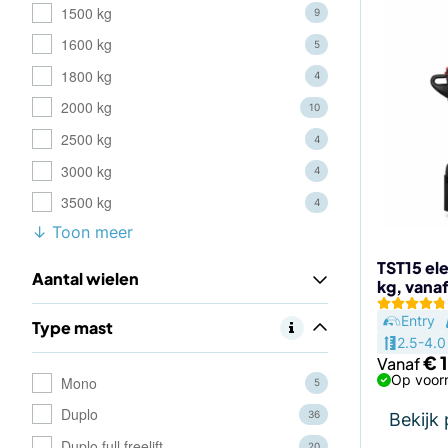
Dit
1500 kg
9
product
1600 kg
5
heeft
meerdere
1800 kg
4
variaties.
2000 kg
10
Deze
2500 kg
4
optie
kan
3000 kg
4
gekozen
3500 kg
4
worden
↓ Toon meer
op
de
TST15 ele
Aantal wielen
kg, vana
productp
Entry
Type mast
2.5-4.0
€
1
Vanaf
Op voorr
Mono
5
Duplo
36
Bekijk
Duplo full freelift
20