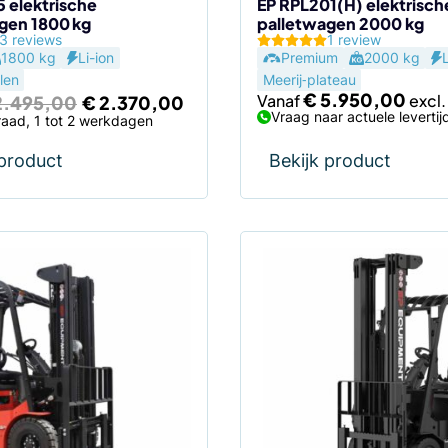
de
5 elektrische
EP RPL201(H) elektrisch
gen 1800 kg
palletwagen 2000 kg
agina
productpagina
3 reviews
1 review
1800 kg
Li-ion
Premium
2000 kg
len
Meerij‑plateau
Oorspronkelijke
Huidige
€
5.950,00
Vanaf
.495,00
€
2.370,00
prijs
prijs
Vraag naar actuele levertij
aad, 1 tot 2 werkdagen
was:
is:
€ 2.495,00.
€ 2.370,00.
 product
Bekijk product
Dit
product
heeft
meerdere
variaties.
Deze
optie
kan