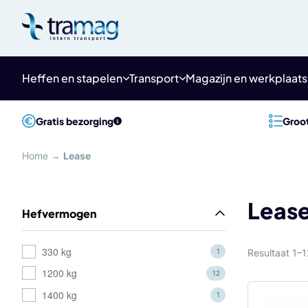
Meteen
naar
de
content
Heffen en stapelen
Transport
Magazijn en werkplaats
Gratis bezorging
Groot
Home
→
Lease
Leas
Hefvermogen
330 kg
Resultaat 1–
1
1200 kg
12
1400 kg
1