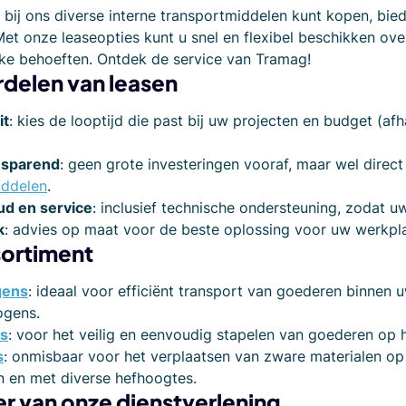
 bij ons diverse interne transportmiddelen kunt kopen, bie
et onze leaseopties kunt u snel en flexibel beschikken o
ke behoeften. Ontdek de service van Tramag!
delen van leasen
it
: kies de looptijd die past bij uw projecten en budget (af
esparend
: geen grote investeringen vooraf, maar wel dir
iddelen
.
d en service
: inclusief technische ondersteuning, zodat u
k
: advies op maat voor de beste oplossing voor uw werkpla
sortiment
gens
: ideaal voor efficiënt transport van goederen binnen 
gens.
rs
: voor het veilig en eenvoudig stapelen van goederen op 
s
: onmisbaar voor het verplaatsen van zware materialen op 
n en met diverse hefhoogtes.
er van onze dienstverlening