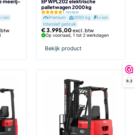
e meerij-
EP WPL202 elektrische
palletwagen 2000 kg
1 review
Li-ion
Premium
2000 kg
Li-ion
Intensief gebruik
€
3.995,00
d
Op voorraad, 1 tot 2 werkdagen
Bekijk product
9,3
Dit
product
heeft
meerdere
variaties.
Deze
optie
kan