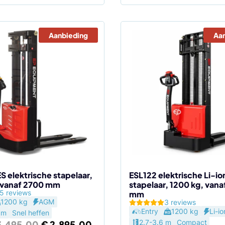
Aanbieding
Aa
Dit
product
heeft
meerdere
variaties.
Deze
optie
kan
gekozen
worden
op
de
S elektrische stapelaar,
ESL122 elektrische Li-io
 vanaf 2700 mm
stapelaar, 1200 kg, van
agina
productpagina
5 reviews
mm
1200 kg
AGM
3 reviews
Entry
1200 kg
Li-io
 m
Snel heffen
Oorspronkelijke
Huidige
2.7-3.6 m
Compact
.495,00
€
2.895,00