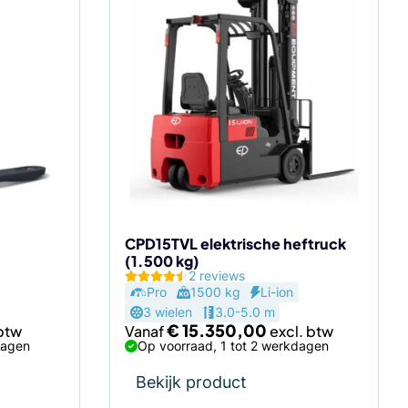
Dit
product
heeft
meerdere
variaties.
Deze
optie
kan
gekozen
worden
op
de
CPD15TVL elektrische heftruck
(1.500 kg)
productpagina
2 reviews
Pro
1500 kg
Li-ion
3 wielen
3.0-5.0 m
€
15.350,00
Vanaf
dagen
Op voorraad, 1 tot 2 werkdagen
Bekijk product