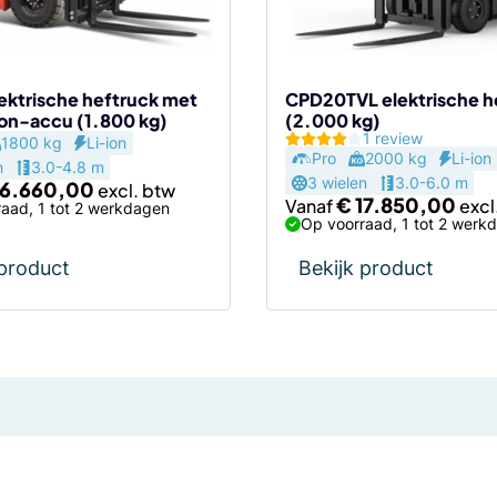
gekozen
worden
op
de
lektrische heftruck met
CPD20TVL elektrische h
ion-accu (1.800 kg)
(2.000 kg)
agina
productpagina
1 review
1800 kg
Li-ion
Pro
2000 kg
Li-ion
n
3.0-4.8 m
3 wielen
3.0-6.0 m
6.660,00
€
17.850,00
Vanaf
aad, 1 tot 2 werkdagen
Op voorraad, 1 tot 2 werk
 product
Bekijk product