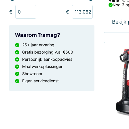
Nog 3 o
€
€
Bekijk
Waarom Tramag?
25+ jaar ervaring
Gratis bezorging v.a. €500
Dit
Persoonlijk aankoopadvies
product
Maatwerkoplossingen
heeft
Showroom
meerdere
Eigen servicedienst
variaties.
Deze
optie
kan
gekozen
worden
op