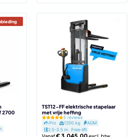
nbieding
Dit
product
heeft
meerdere
variaties.
Deze
optie
kan
gekozen
worden
op
de
n
TST12-FF elektrische stapelaar
af 2700
met vrije heffing
productpagina
5 reviews
Pro
1200 kg
AGM
n
2.5-3.5 m
Free-lift
€
3.045,00
Vanaf