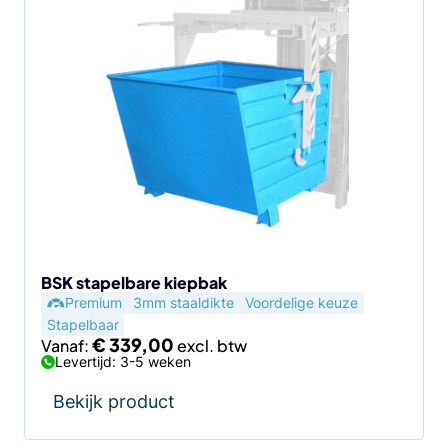
Dit
product
heeft
meerdere
variaties.
Deze
optie
kan
gekozen
worden
op
de
BSK stapelbare kiepbak
Premium
3mm staaldikte
Voordelige keuze
productpagina
Stapelbaar
€
339,00
Vanaf:
Levertijd: 3-5 weken
Bekijk product