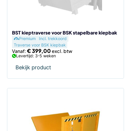
kan
gekozen
worden
op
de
BST kieptraverse voor BSK stapelbare kiepbak
Premium
Incl. trekkoord
productpagina
Traverse voor BSK kiepbak
€
399,00
Vanaf:
Levertijd: 3-5 weken
Bekijk product
Dit
product
heeft
meerdere
variaties.