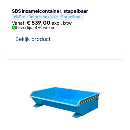
op
de
SBS inzamelcontainer, stapelbaar
Pro
3mm staaldikte
Stapelbaar
productpagina
€
539,00
Vanaf:
Levertijd: 4-6 weken
Bekijk product
Dit
product
heeft
meerdere
variaties.
Deze
optie
kan
gekozen