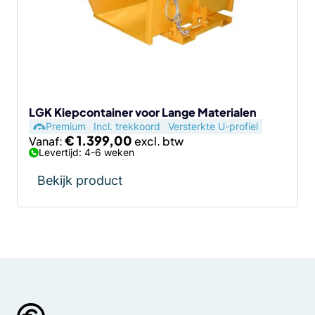
Deze
optie
kan
gekozen
worden
op
de
LGK Kiepcontainer voor Lange Materialen
Premium
Incl. trekkoord
Versterkte U-profiel
productpagina
€
1.399,00
Vanaf:
Levertijd: 4-6 weken
Bekijk product