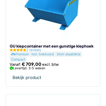
meerdere
variaties.
Deze
optie
kan
gekozen
worden
op
de
GU kiepcontainer met een gunstige kiephoek
2 reviews
productpagina
Premium
Incl. trekkoord
3mm staaldikte
Compact
€
709,00
Vanaf:
Levertijd: 3-5 weken
Bekijk product
Dit