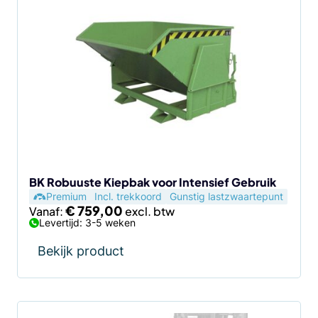
product
heeft
meerdere
variaties.
Deze
optie
kan
gekozen
worden
op
de
BK Robuuste Kiepbak voor Intensief Gebruik
Premium
Incl. trekkoord
Gunstig lastzwaartepunt
productpagina
€
759,00
Vanaf:
Levertijd: 3-5 weken
Bekijk product