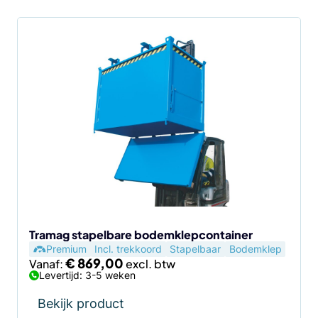
Dit
product
heeft
meerdere
variaties.
Deze
optie
kan
gekozen
worden
op
de
Tramag stapelbare bodemklepcontainer
Premium
Incl. trekkoord
Stapelbaar
Bodemklep
productpagina
€
869,00
Vanaf:
Levertijd: 3-5 weken
Bekijk product