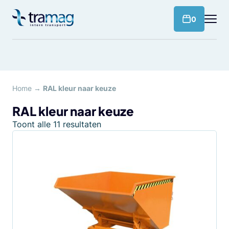
Meteen
naar
products 
0
de
content
Home
→
RAL kleur naar keuze
RAL kleur naar keuze
Toont alle 11 resultaten
Dit
product
heeft
meerdere
variaties.
Deze
optie