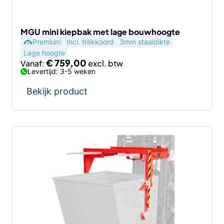
worden
op
de
MGU mini kiepbak met lage bouwhoogte
Premium
Incl. trekkoord
3mm staaldikte
productpagina
Lage hoogte
€
759,00
Vanaf:
Levertijd: 3-5 weken
Bekijk product
Dit
product
heeft
meerdere
variaties.
Deze
optie