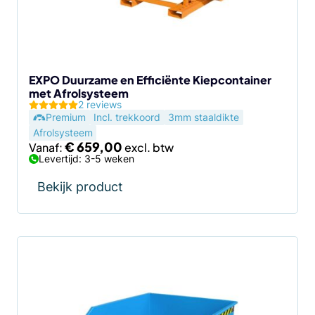
kan
gekozen
worden
op
de
EXPO Duurzame en Efficiënte Kiepcontainer
met Afrolsysteem
productpagina
2 reviews
Premium
Incl. trekkoord
3mm staaldikte
Afrolsysteem
€
659,00
Vanaf:
Levertijd: 3-5 weken
Bekijk product
Dit
product
heeft