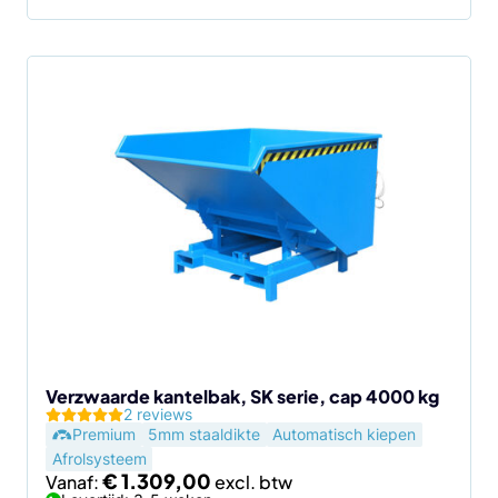
Dit
product
heeft
meerdere
variaties.
Deze
optie
kan
gekozen
worden
op
de
Verzwaarde kantelbak, SK serie, cap 4000 kg
2 reviews
productpagina
Premium
5mm staaldikte
Automatisch kiepen
Afrolsysteem
€
1.309,00
Vanaf: