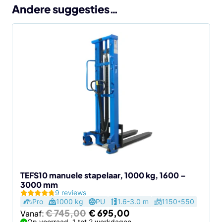
Andere suggesties…
Dit
product
heeft
meerdere
variaties.
Deze
optie
kan
gekozen
worden
op
de
TEFS10 manuele stapelaar, 1000 kg, 1600 –
3000 mm
productpagina
9 reviews
Pro
1000 kg
PU
1.6-3.0 m
1150*550
Oorspronkelijke
Huidige
€
745,00
€
695,00
Vanaf:
prijs
prijs
Op voorraad, 1 tot 2 werkdagen