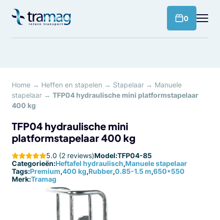
Meteen
naar
products 
0
de
content
Home
→
Heffen en stapelen
→
Stapelaar
→
Manuele
stapelaar
→
TFP04 hydraulische mini platformstapelaar
400 kg
TFP04 hydraulische mini
platformstapelaar 400 kg
5.0 (2 reviews)
Model:
TFP04-85
Categorieën:
Heftafel hydraulisch
,
Manuele stapelaar
Tags:
Premium
,
400 kg
,
Rubber
,
0.85-1.5 m
,
650*550
Merk:
Tramag