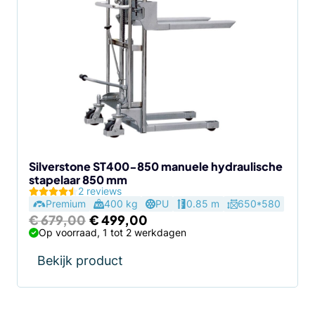
Silverstone ST400-850 manuele hydraulische
stapelaar 850 mm
2 reviews
Premium
400 kg
PU
0.85 m
650*580
Oorspronkelijke
Huidige
€
679,00
€
499,00
prijs
prijs
Op voorraad, 1 tot 2 werkdagen
was:
is:
€ 679,00.
€ 499,00.
Bekijk product