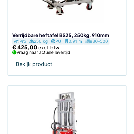
Verrijdbare heftafel BS25, 250kg, 910mm
Pro
250 kg
PU
0.91 m
830*500
€
425,00
Vraag naar actuele levertijd
Bekijk product