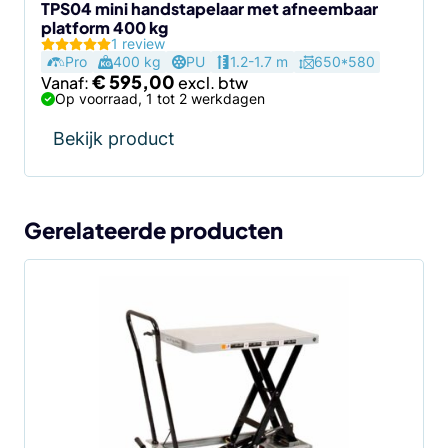
de
TPS04 mini handstapelaar met afneembaar
platform 400 kg
productpagina
1 review
Pro
400 kg
PU
1.2-1.7 m
650*580
€
595,00
Vanaf:
Op voorraad, 1 tot 2 werkdagen
Bekijk product
Gerelateerde producten