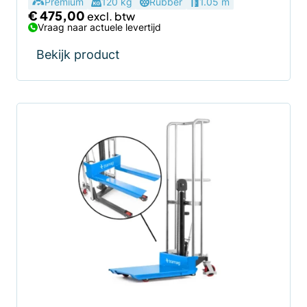
Premium
120 kg
Rubber
1.05 m
€
475,00
Vraag naar actuele levertijd
Bekijk product
Dit
product
heeft
meerdere
variaties.
Deze
optie
kan
gekozen
worden
op