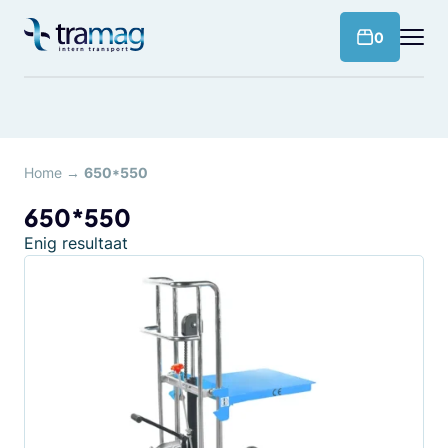
Meteen
naar
products 
0
de
content
Home
→
650*550
650*550
Enig resultaat
Dit
product
heeft
meerdere
variaties.
Deze
optie