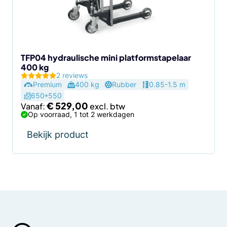
kan
gekozen
worden
op
de
TFP04 hydraulische mini platformstapelaar
400 kg
productpagina
2 reviews
Premium
400 kg
Rubber
0.85-1.5 m
650*550
€
529,00
Vanaf:
Op voorraad, 1 tot 2 werkdagen
Bekijk product