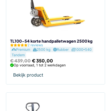
TL100-54 korte handpalletwagen 2500 kg
2 reviews
Premium
2500 kg
Rubber
1000*540
Tandem
Oorspronkelijke
Huidige
€
439,00
€
350,00
prijs
prijs
Op voorraad, 1 tot 2 werkdagen
was:
is:
€ 439,00.
€ 350,00.
Bekijk product