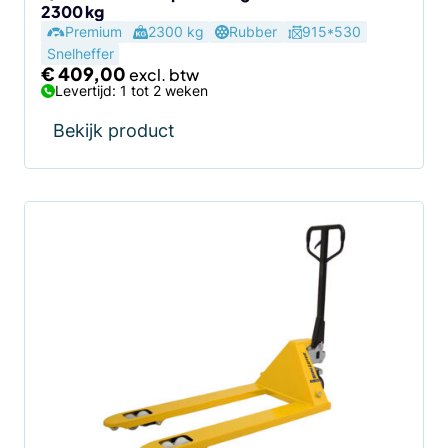
2300 kg
Premium
2300 kg
Rubber
915*530
Snelheffer
€
409,00
Levertijd: 1 tot 2 weken
Bekijk product