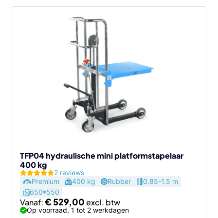
Dit
product
heeft
meerdere
variaties.
Deze
optie
kan
gekozen
worden
op
de
TFP04 hydraulische mini platformstapelaar
400 kg
productpagina
2 reviews
Premium
400 kg
Rubber
0.85-1.5 m
650*550
€
529,00
Vanaf:
Op voorraad, 1 tot 2 werkdagen