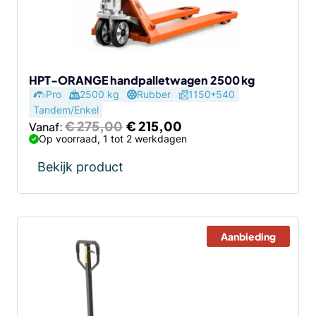
kan
gekozen
worden
op
de
HPT-ORANGE handpalletwagen 2500 kg
Pro
2500 kg
Rubber
1150*540
productpagina
Tandem/Enkel
Oorspronkelijke
Huidige
€
275,00
€
215,00
Vanaf:
prijs
prijs
Op voorraad, 1 tot 2 werkdagen
was:
is:
€ 275,00.
€ 215,00.
Bekijk product
Aanbieding