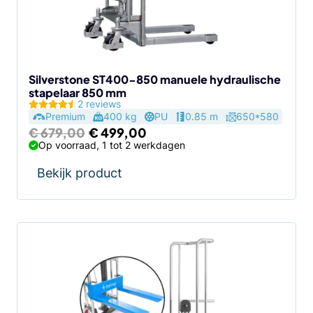
Silverstone ST400-850 manuele hydraulische
stapelaar 850 mm
2 reviews
Premium
400 kg
PU
0.85 m
650*580
Oorspronkelijke
Huidige
€
679,00
€
499,00
prijs
prijs
Op voorraad, 1 tot 2 werkdagen
was:
is:
€ 679,00.
€ 499,00.
Bekijk product
Dit
product
heeft
meerdere