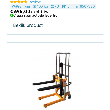
1 review
Premium
400 kg
PU
1.2 m
650*580
€
695,00
Vraag naar actuele levertijd
Bekijk product