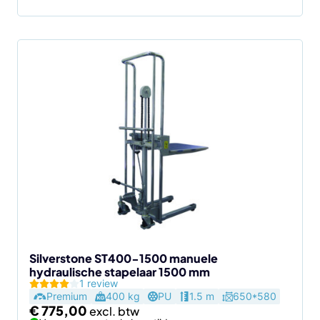
Silverstone ST400-1500 manuele
hydraulische stapelaar 1500 mm
1 review
Premium
400 kg
PU
1.5 m
650*580
€
775,00