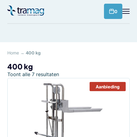
Meteen
naar
products 
0
de
content
Home
→
400 kg
400 kg
Toont alle 7 resultaten
Aanbieding