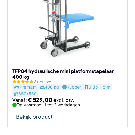
heeft
meerdere
variaties.
Deze
optie
kan
gekozen
worden
op
de
TFP04 hydraulische mini platformstapelaar
400 kg
productpagina
2 reviews
Premium
400 kg
Rubber
0.85-1.5 m
650*550
€
529,00
Vanaf:
Op voorraad, 1 tot 2 werkdagen
Bekijk product