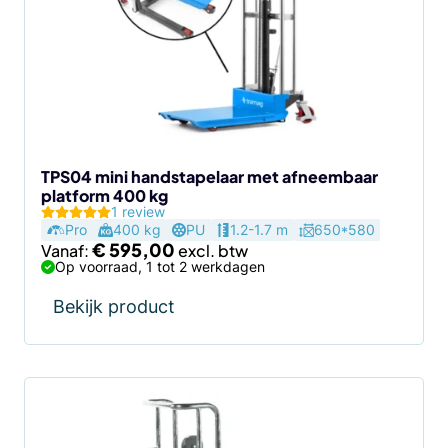
variaties.
Deze
optie
kan
gekozen
worden
op
de
TPS04 mini handstapelaar met afneembaar
platform 400 kg
productpagina
1 review
Pro
400 kg
PU
1.2-1.7 m
650*580
€
595,00
Vanaf:
Op voorraad, 1 tot 2 werkdagen
Bekijk product
Dit
product