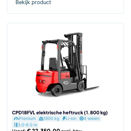
Bekijk product
Dit
product
heeft
meerdere
variaties.
Deze
optie
kan
gekozen
worden
op
de
CPD18FVL elektrische heftruck (1.800 kg)
Premium
1800 kg
Li-ion
4 wielen
productpagina
3.0-6.0 m
€
22.350,00
Vanaf: