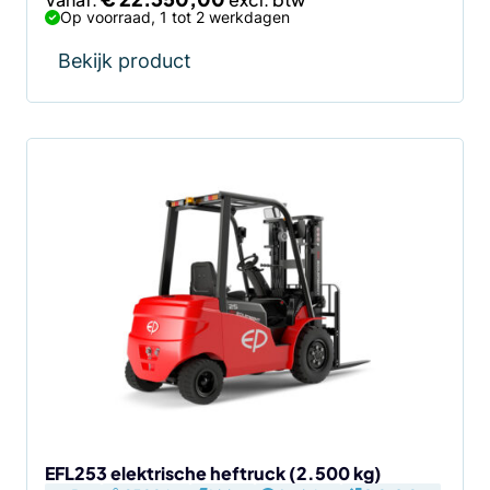
Op voorraad, 1 tot 2 werkdagen
Bekijk product
Dit
product
heeft
meerdere
variaties.
Deze
optie
kan
gekozen
worden
op
de
EFL253 elektrische heftruck (2.500 kg)