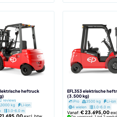
Dit
product
heeft
meerdere
variaties.
Deze
optie
kan
gekozen
worden
op
de
lektrische heftruck
EFL353 elektrische heft
g)
(3.500 kg)
agina
productpagina
2 reviews
Pro
3500 kg
Li-ion
3000 kg
Li-ion
4 wielen
3.0-6.0 m
n
3.0-6.0 m
€
23.695,00
Vanaf:
21.695,00
Op voorraad, 1 tot 2 werk