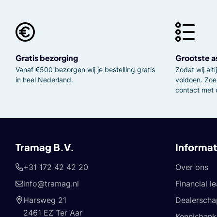
Gratis bezorging
Grootste a
Vanaf €500 bezorgen wij je bestelling gratis
Zodat wij al
in heel Nederland.
voldoen. Zoe
contact met 
Tramag B.V.
Informat
+31 172 42 42 20
Over ons
info@tramag.nl
Financial l
Harsweg 21
Dealerscha
2461 EZ Ter Aar
Kennisbank