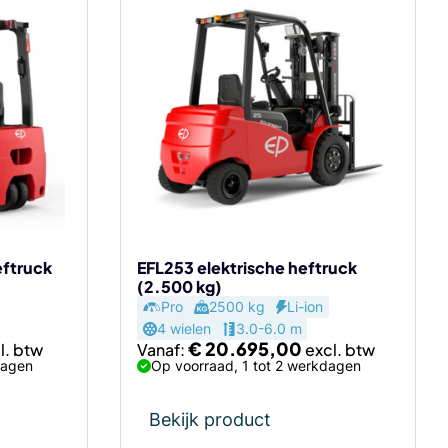
Dit
product
heeft
meerdere
variaties.
Deze
optie
kan
gekozen
worden
op
de
eftruck
EFL253 elektrische heftruck
(2.500 kg)
productpagina
Pro
2500 kg
Li-ion
4 wielen
3.0-6.0 m
€
20.695,00
Vanaf:
dagen
Op voorraad, 1 tot 2 werkdagen
Bekijk product