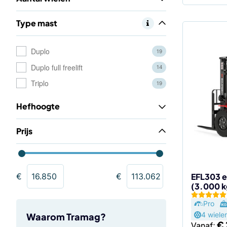
Type mast
Dit
Duplo
19
product
heeft
Duplo full freelift
14
meerdere
Triplo
19
variaties.
Deze
Hefhoogte
optie
kan
Prijs
gekozen
worden
op
de
EFL303 e
€
€
(3.000 k
productp
Pro
4 wiele
Waarom Tramag?
€
Vanaf: