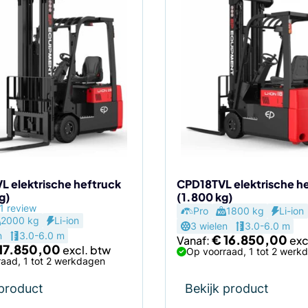
Dit
product
heeft
meerdere
variaties.
Deze
optie
kan
gekozen
worden
op
de
 elektrische heftruck
CPD18TVL elektrische h
g)
(1.800 kg)
agina
productpagina
1 review
Pro
1800 kg
Li-ion
2000 kg
Li-ion
3 wielen
3.0-6.0 m
n
3.0-6.0 m
€
16.850,00
Vanaf:
17.850,00
Op voorraad, 1 tot 2 werk
aad, 1 tot 2 werkdagen
 product
Bekijk product