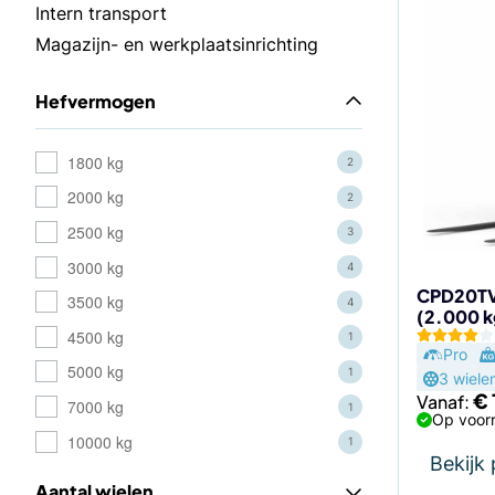
Dit
Intern transport
product
Magazijn- en werkplaatsinrichting
heeft
meerdere
Hefvermogen
variaties.
Deze
optie
1800 kg
2
kan
2000 kg
2
gekozen
2500 kg
3
worden
3000 kg
op
4
de
CPD20TVL
3500 kg
4
(2.000 k
productp
4500 kg
1
Pro
5000 kg
1
3 wiele
€
Vanaf:
7000 kg
1
Op voorr
10000 kg
1
Bekijk
Aantal wielen