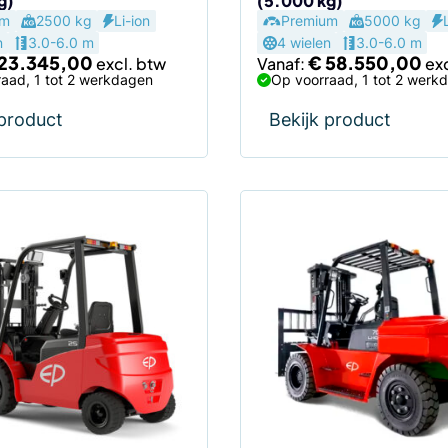
g)
(5.000 kg)
agina
productpagina
um
2500 kg
Li-ion
Premium
5000 kg
n
3.0-6.0 m
4 wielen
3.0-6.0 m
23.345,00
€
58.550,00
Vanaf:
aad, 1 tot 2 werkdagen
Op voorraad, 1 tot 2 werk
 product
Bekijk product
Dit
product
heeft
meerdere
variaties.
Deze
optie
kan
gekozen
worden