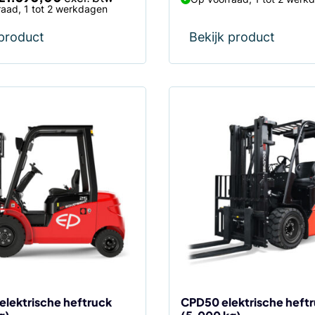
aad, 1 tot 2 werkdagen
 product
Bekijk product
Dit
product
heeft
meerdere
variaties.
Deze
optie
kan
gekozen
worden
op
de
elektrische heftruck
CPD50 elektrische heft