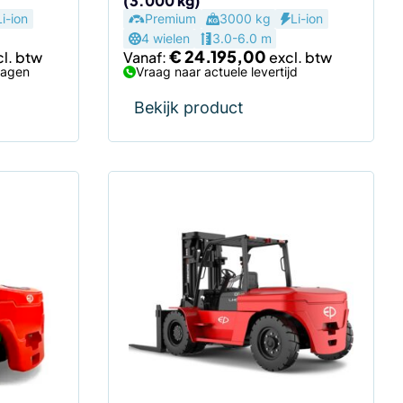
(3.000 kg)
productpagina
Li-ion
Premium
3000 kg
Li-ion
4 wielen
3.0-6.0 m
€
24.195,00
Vanaf:
dagen
Vraag naar actuele levertijd
Bekijk product
Dit
product
heeft
meerdere
variaties.
Deze
optie
kan
gekozen
worden