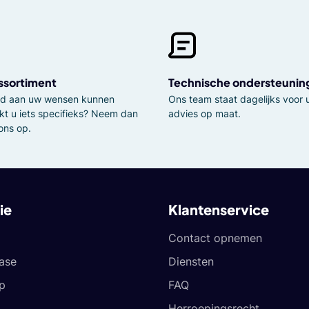
ssortiment
Technische ondersteunin
tijd aan uw wensen kunnen
Ons team staat dagelijks voor u
kt u iets specifieks? Neem dan
advies op maat.
ons op.
ie
Klantenservice
Contact opnemen
ease
Diensten
p
FAQ
Herroepingsrecht