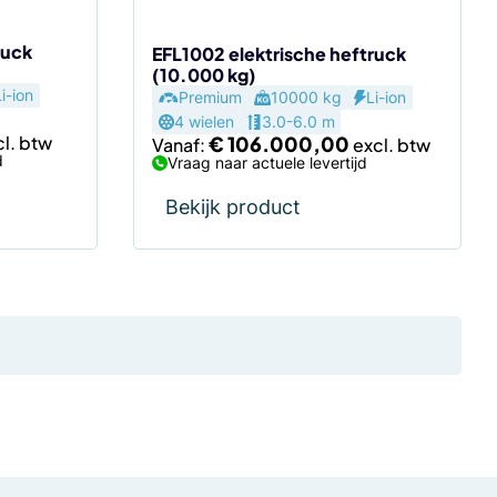
op
ruck
de
EFL1002 elektrische heftruck
(10.000 kg)
productpagina
Li-ion
Premium
10000 kg
Li-ion
4 wielen
3.0-6.0 m
€
106.000,00
Vanaf:
d
Vraag naar actuele levertijd
Bekijk product