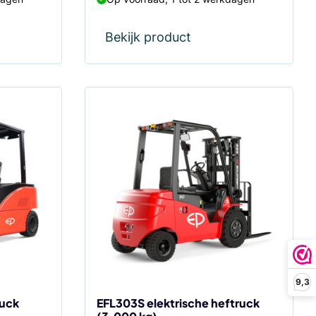
Bekijk product
Dit
product
heeft
meerdere
variaties.
Deze
optie
kan
gekozen
worden
9,3
op
de
ruck
EFL303S elektrische heftruck