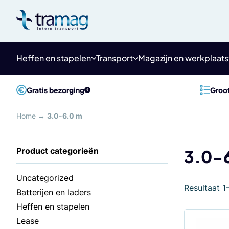
Meteen
naar
de
content
Heffen en stapelen
Transport
Magazijn en werkplaats
Gratis bezorging
Groot
Home
→
3.0-6.0 m
3.0-
Uncategorized
Resultaat 1
Batterijen en laders
Heffen en stapelen
Lease