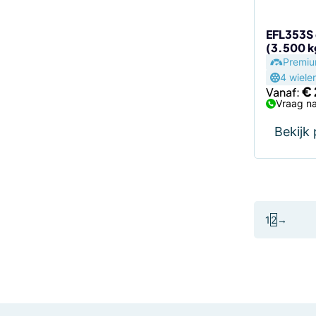
op
de
EFL353S 
(3.500 k
productp
Premi
4 wiele
€
Vanaf:
Vraag na
Bekijk
1
2
→