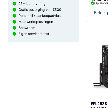
Op voorr
25+ jaar ervaring
Gratis bezorging v.a. €500
Bekijk
Persoonlijk aankoopadvies
Maatwerkoplossingen
Showroom
Eigen servicedienst
Dit
product
heeft
meerdere
variaties.
Deze
optie
kan
gekozen
worden
op
de
EFL253S 