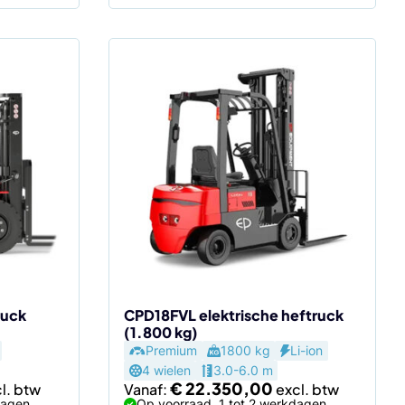
Dit
product
heeft
meerdere
variaties.
Deze
optie
kan
gekozen
worden
op
de
ruck
CPD18FVL elektrische heftruck
(1.800 kg)
productpagina
Premium
1800 kg
Li-ion
4 wielen
3.0-6.0 m
€
22.350,00
Vanaf:
dagen
Op voorraad, 1 tot 2 werkdagen