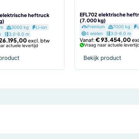
op
EFL702 elektrische heft
de
elektrische heftruck
(7.000 kg)
g)
agina
productpagina
Premium
7000 kg
um
3000 kg
Li-ion
4 wielen
3.0-6.0 m
n
3.0-6.0 m
€
93.454,00
26.195,00
Vanaf:
Vraag naar actuele levertij
ar actuele levertijd
 product
Bekijk product