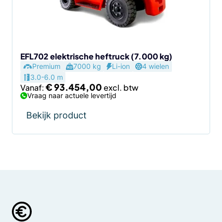
kan
gekozen
worden
op
de
EFL702 elektrische heftruck (7.000 kg)
Premium
7000 kg
Li-ion
4 wielen
productpagina
3.0-6.0 m
€
93.454,00
Vanaf:
Vraag naar actuele levertijd
Bekijk product