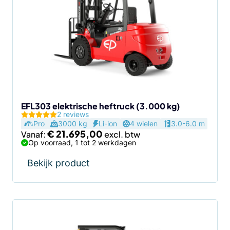
meerdere
variaties.
Deze
optie
kan
gekozen
worden
op
de
EFL303 elektrische heftruck (3.000 kg)
2 reviews
productpagina
Pro
3000 kg
Li-ion
4 wielen
3.0-6.0 m
€
21.695,00
Vanaf:
Op voorraad, 1 tot 2 werkdagen
Bekijk product
Dit