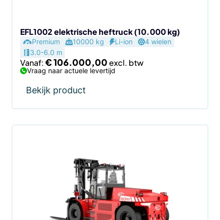
worden
op
de
EFL1002 elektrische heftruck (10.000 kg)
Premium
10000 kg
Li-ion
4 wielen
productpagina
3.0-6.0 m
€
106.000,00
Vanaf:
Vraag naar actuele levertijd
Bekijk product