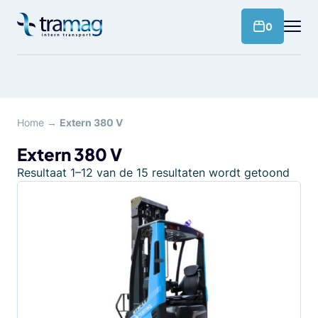
Meteen
naar
products 
0
de
content
Home
→
Extern 380 V
Extern 380 V
Resultaat 1–12 van de 15 resultaten wordt getoond