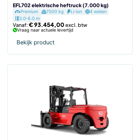
de
EFL702 elektrische heftruck (7.000 kg)
Premium
7000 kg
Li-ion
4 wielen
productpagina
3.0-6.0 m
€
93.454,00
Vanaf:
Vraag naar actuele levertijd
Bekijk product
Dit
product
heeft
meerdere
variaties.
Deze
optie
kan
gekozen