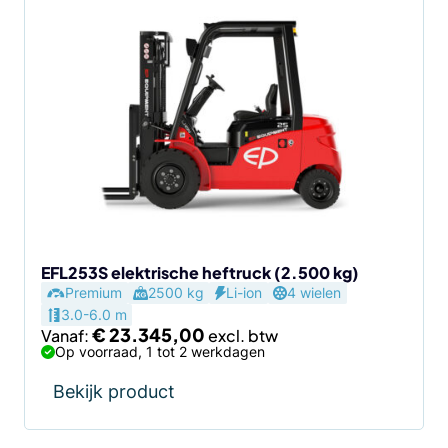
Dit
product
heeft
meerdere
variaties.
Deze
optie
kan
gekozen
worden
op
de
EFL253S elektrische heftruck (2.500 kg)
Premium
2500 kg
Li-ion
4 wielen
productpagina
3.0-6.0 m
€
23.345,00
Vanaf:
Op voorraad, 1 tot 2 werkdagen
Bekijk product