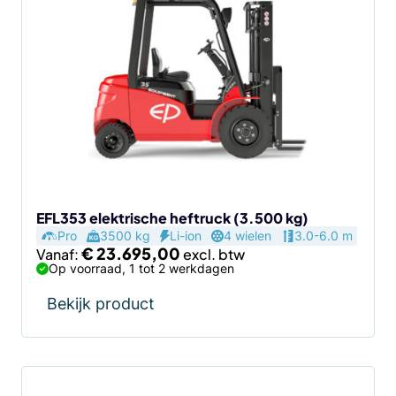
product
heeft
meerdere
variaties.
Deze
optie
kan
gekozen
worden
op
de
EFL353 elektrische heftruck (3.500 kg)
Pro
3500 kg
Li-ion
4 wielen
3.0-6.0 m
productpagina
€
23.695,00
Vanaf:
Op voorraad, 1 tot 2 werkdagen
Bekijk product