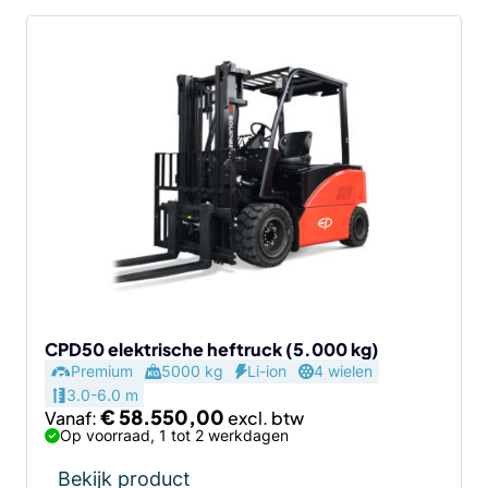
Dit
product
heeft
meerdere
variaties.
Deze
optie
kan
gekozen
worden
op
de
CPD50 elektrische heftruck (5.000 kg)
Premium
5000 kg
Li-ion
4 wielen
productpagina
3.0-6.0 m
€
58.550,00
Vanaf:
Op voorraad, 1 tot 2 werkdagen
Bekijk product