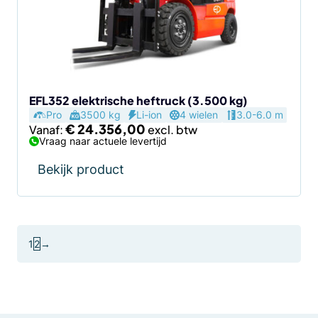
optie
kan
gekozen
worden
op
de
EFL352 elektrische heftruck (3.500 kg)
Pro
3500 kg
Li-ion
4 wielen
3.0-6.0 m
productpagina
€
24.356,00
Vanaf:
Vraag naar actuele levertijd
Bekijk product
1
2
→