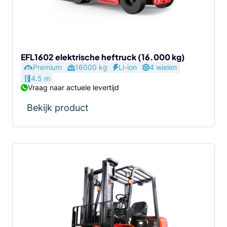
EFL1602 elektrische heftruck (16.000 kg)
Premium
16000 kg
Li-ion
4 wielen
4.5 m
Vraag naar actuele levertijd
Bekijk product
Dit
product
heeft
meerdere
variaties.
Deze