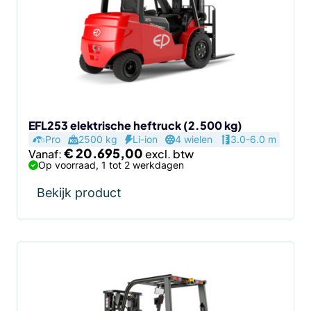
variaties.
Deze
optie
kan
gekozen
worden
op
de
EFL253 elektrische heftruck (2.500 kg)
Pro
2500 kg
Li-ion
4 wielen
3.0-6.0 m
productpagina
€
20.695,00
Vanaf:
Op voorraad, 1 tot 2 werkdagen
Bekijk product
Dit
product
heeft