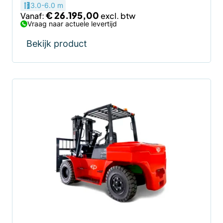
3.0-6.0 m
€
26.195,00
Vanaf:
Vraag naar actuele levertijd
Bekijk product
Dit
product
heeft
meerdere
variaties.
Deze
optie
kan
gekozen
worden
op