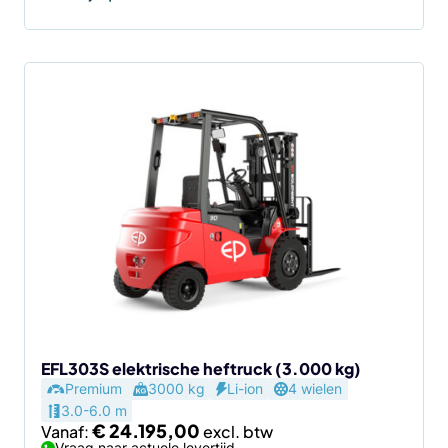
Dit
product
heeft
meerdere
variaties.
Deze
optie
kan
gekozen
worden
op
de
EFL303S elektrische heftruck (3.000 kg)
Premium
3000 kg
Li-ion
4 wielen
productpagina
3.0-6.0 m
€
24.195,00
Vanaf:
Vraag naar actuele levertijd