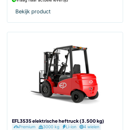
Bekijk product
Dit
product
heeft
meerdere
variaties.
Deze
optie
kan
gekozen
worden
op
de
EFL353S elektrische heftruck (3.500 kg)
Premium
3000 kg
Li-ion
4 wielen
productpagina