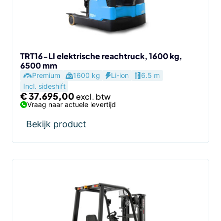
TRT16-LI elektrische reachtruck, 1600 kg,
6500 mm
Premium
1600 kg
Li-ion
6.5 m
Incl. sideshift
€
37.695,00
Vraag naar actuele levertijd
Bekijk product
Dit
product
heeft
meerdere