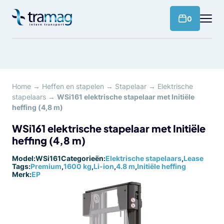
Meteen
naar
products 
0
de
content
Home
→
Heffen en stapelen
→
Stapelaar
→
Elektrische
stapelaars
→
WSi161 elektrische stapelaar met Initiële
heffing (4,8 m)
WSi161 elektrische stapelaar met Initiële
heffing (4,8 m)
Model:
WSi161
Categorieën:
Elektrische stapelaars
,
Lease
Tags:
Premium
,
1600 kg
,
Li-ion
,
4.8 m
,
Initiële heffing
Merk:
EP