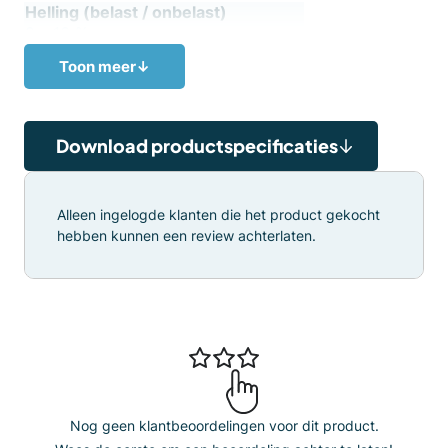
Helling (belast / onbelast)
8 – 16 %
Wielen
Toon meer
↓
Polyurethaan
Kleur
RAL2002 (rood)
,
RAL9005 (zwart)
Download productspecificaties
Alleen ingelogde klanten die het product gekocht
hebben kunnen een review achterlaten.
Nog geen klantbeoordelingen voor dit product.