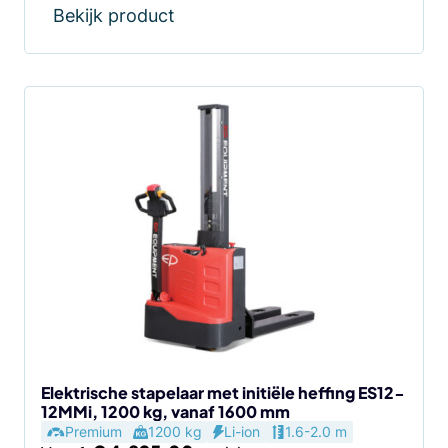
Bekijk product
Dit
product
heeft
meerdere
variaties.
Deze
optie
kan
gekozen
worden
op
de
Elektrische stapelaar met initiële heffing ES12-
12MMi, 1200 kg, vanaf 1600 mm
productpagina
Premium
1200 kg
Li-ion
1.6-2.0 m