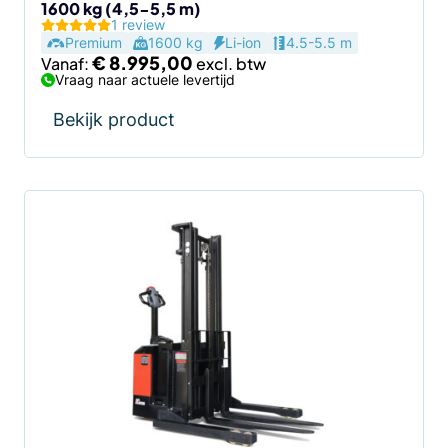
1600 kg (4,5-5,5 m)
productpagina
1 review
Premium
1600 kg
Li-ion
4.5-5.5 m
€
8.995,00
Vanaf:
Vraag naar actuele levertijd
Bekijk product
Dit
product
heeft
meerdere
variaties.
Deze
optie
kan
gekozen
worden