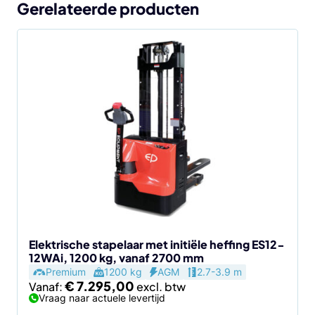
Gerelateerde producten
Dit
product
heeft
meerdere
variaties.
Deze
optie
kan
gekozen
worden
op
de
Elektrische stapelaar met initiële heffing ES12-
12WAi, 1200 kg, vanaf 2700 mm
productpagina
Premium
1200 kg
AGM
2.7-3.9 m
€
7.295,00
Vanaf:
Vraag naar actuele levertijd