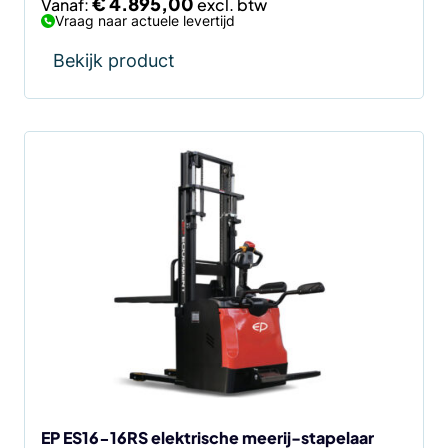
€
4.895,00
Vanaf:
Vraag naar actuele levertijd
Bekijk product
Dit
product
heeft
meerdere
variaties.
Deze
optie
kan
gekozen
worden
op
de
EP ES16-16RS elektrische meerij-stapelaar