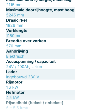
2115 mm
Maximale doorrijhoogte, mast hoog
5245 mm
Draaicirkel
1826 mm
Vorklengte
1150 mm
Breedte over vorken
570 mm
Aandrijving
Elektrisch
Accuspanning / capaciteit
24V / 100Ah
,
Li-ion
Lader
Ingebouwd 230 V
Rijmotor
1,6 kW
Hefmotor
4,5 kW
Rijsnelheid (belast / onbelast)
5 – 5,5 km/u