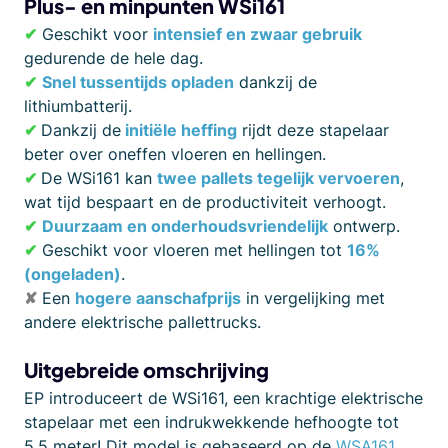
Plus- en minpunten WSi161
✔
Geschikt voor
intensief en zwaar gebruik
gedurende de hele dag.
✔
Snel tussentijds opladen
dankzij de
lithiumbatterij.
✔
Dankzij de
initiële heffing
rijdt deze stapelaar
beter over oneffen vloeren en hellingen.
✔
De WSi161 kan
twee pallets tegelijk vervoeren
,
wat tijd bespaart en de productiviteit verhoogt.
✔
Duurzaam en onderhoudsvriendelijk
ontwerp.
✔
Geschikt voor vloeren met hellingen tot
16%
(ongeladen)
.
✘
Een
hogere aanschafprijs
in vergelijking met
andere elektrische pallettrucks.
Uitgebreide omschrijving
EP introduceert de WSi161, een krachtige elektrische
stapelaar met een indrukwekkende hefhoogte tot
5,5 meter! Dit model is gebaseerd op de
WSA161
,