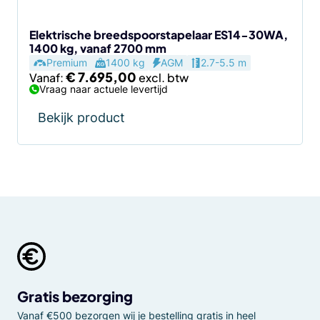
op
de
Elektrische breedspoorstapelaar ES14-30WA,
1400 kg, vanaf 2700 mm
productpagina
Premium
1400 kg
AGM
2.7-5.5 m
€
7.695,00
Vanaf:
Vraag naar actuele levertijd
Bekijk product
Gratis bezorging
Vanaf €500 bezorgen wij je bestelling gratis in heel