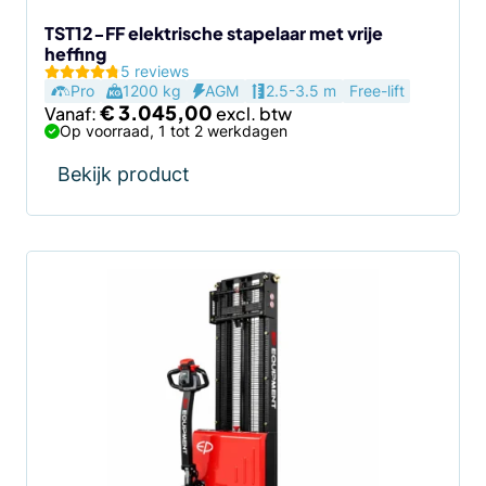
op
de
TST12-FF elektrische stapelaar met vrije
heffing
productpagina
5 reviews
Pro
1200 kg
AGM
2.5-3.5 m
Free-lift
€
3.045,00
Vanaf:
Op voorraad, 1 tot 2 werkdagen
Bekijk product
Dit
product
heeft
meerdere
variaties.
Deze
optie
kan