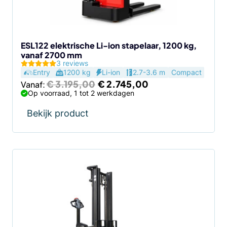
gekozen
worden
op
de
ESL122 elektrische Li-ion stapelaar, 1200 kg,
vanaf 2700 mm
productpagina
3 reviews
Entry
1200 kg
Li-ion
2.7-3.6 m
Compact
Oorspronkelijke
Huidige
€
3.195,00
€
2.745,00
Vanaf:
prijs
prijs
Op voorraad, 1 tot 2 werkdagen
was:
is:
€ 3.195,00.
€ 2.745,00.
Bekijk product
Dit
product
heeft
meerdere
variaties.