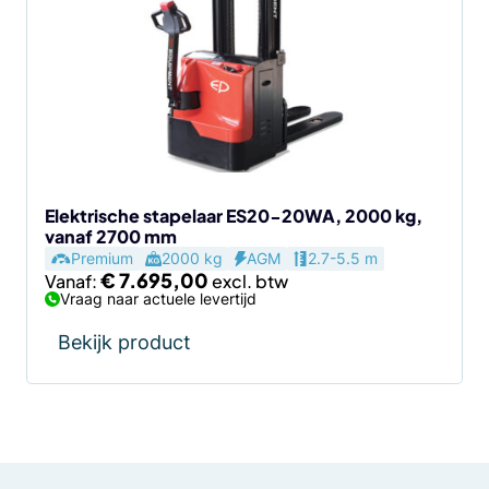
meerdere
variaties.
Deze
optie
kan
gekozen
worden
op
de
Elektrische stapelaar ES20-20WA, 2000 kg,
vanaf 2700 mm
productpagina
Premium
2000 kg
AGM
2.7-5.5 m
€
7.695,00
Vanaf:
Vraag naar actuele levertijd
Bekijk product