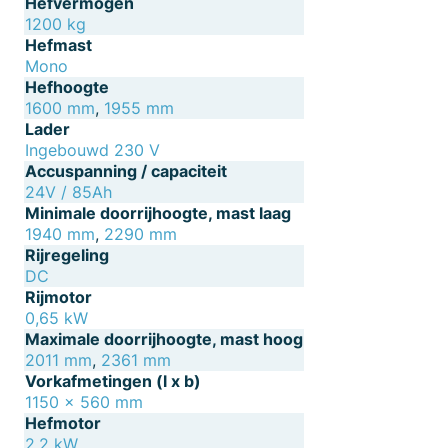
Hefvermogen
1200 kg
Hefmast
Mono
Hefhoogte
1600 mm
,
1955 mm
Lader
Ingebouwd 230 V
Accuspanning / capaciteit
24V / 85Ah
Minimale doorrijhoogte, mast laag
1940 mm
,
2290 mm
Rijregeling
DC
Rijmotor
0,65 kW
Maximale doorrijhoogte, mast hoog
2011 mm
,
2361 mm
Vorkafmetingen (l x b)
1150 x 560 mm
Hefmotor
2,2 kW