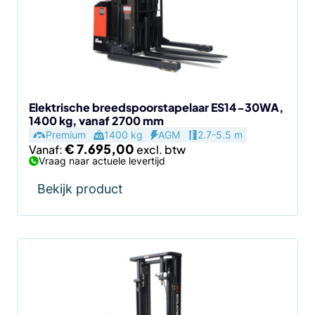
Deze
optie
kan
gekozen
worden
op
de
Elektrische breedspoorstapelaar ES14-30WA,
1400 kg, vanaf 2700 mm
productpagina
Premium
1400 kg
AGM
2.7-5.5 m
€
7.695,00
Vanaf:
Vraag naar actuele levertijd
Bekijk product
Dit
product
heeft