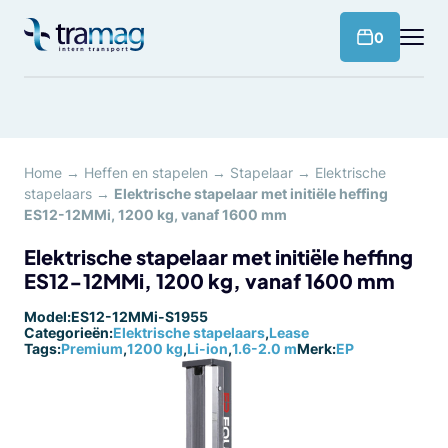
Meteen
naar
products 
0
de
content
Home
→
Heffen en stapelen
→
Stapelaar
→
Elektrische
stapelaars
→
Elektrische stapelaar met initiële heffing
ES12-12MMi, 1200 kg, vanaf 1600 mm
Elektrische stapelaar met initiële heffing
ES12-12MMi, 1200 kg, vanaf 1600 mm
Model:
ES12-12MMi-S1955
Categorieën:
Elektrische stapelaars
,
Lease
Tags:
Premium
,
1200 kg
,
Li-ion
,
1.6-2.0 m
Merk:
EP