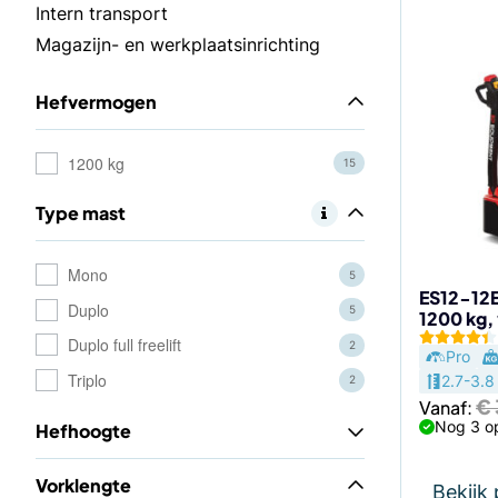
Dit
Intern transport
product
Magazijn- en werkplaatsinrichting
heeft
meerdere
Hefvermogen
variaties.
Deze
optie
1200 kg
15
kan
Type mast
gekozen
worden
op
Mono
5
de
ES12-12E
Duplo
5
1200 kg,
productp
Duplo full freelift
2
Pro
Triplo
2.7-3.8
2
€
Vanaf:
Nog 3 o
Hefhoogte
Vorklengte
Bekijk