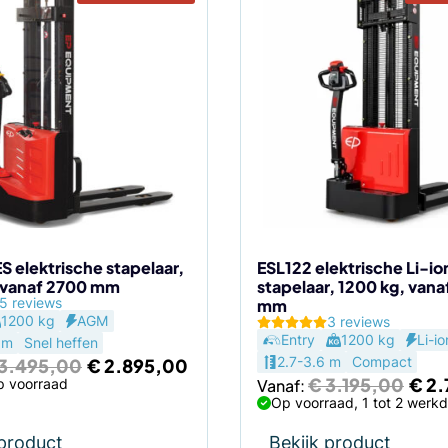
Dit
product
heeft
meerdere
variaties.
Deze
optie
kan
gekozen
worden
op
de
S elektrische stapelaar,
ESL122 elektrische Li-io
 vanaf 2700 mm
stapelaar, 1200 kg, van
agina
productpagina
5 reviews
mm
1200 kg
AGM
3 reviews
Entry
1200 kg
Li-io
 m
Snel heffen
Oorspronkelijke
Huidige
2.7-3.6 m
Compact
3.495,00
€
2.895,00
prijs
prijs
Oors
€
3.195,00
€
2.
p voorraad
Vanaf:
was:
is:
prijs
Op voorraad, 1 tot 2 werk
€ 3.495,00.
€ 2.895,00.
was:
€ 3.
 product
Bekijk product