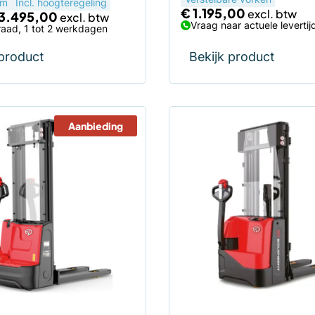
 m
Incl. hoogteregeling
€
1.195,00
3.495,00
Vraag naar actuele levertij
aad, 1 tot 2 werkdagen
 product
Bekijk product
Aanbieding
Dit
product
heeft
meerdere
variaties.
Deze
optie
kan
gekozen
worden
op