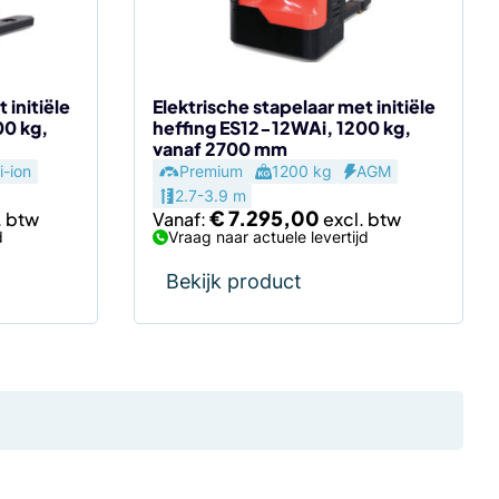
gekozen
worden
op
de
 initiële
Elektrische stapelaar met initiële
00 kg,
heffing ES12-12WAi, 1200 kg,
productpagina
vanaf 2700 mm
i-ion
Premium
1200 kg
AGM
2.7-3.9 m
€
7.295,00
Vanaf:
d
Vraag naar actuele levertijd
Bekijk product