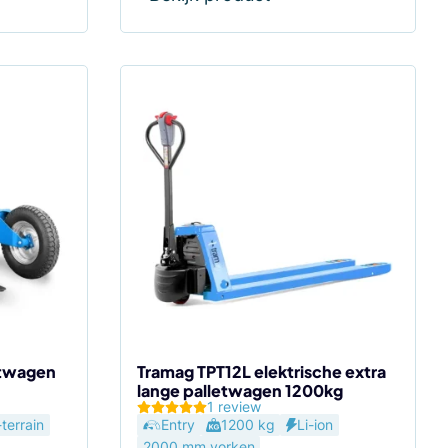
etwagen
Tramag TPT12L elektrische extra
lange palletwagen 1200kg
1 review
-terrain
Entry
1200 kg
Li-ion
2000 mm vorken