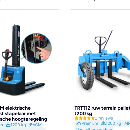
 elektrische
TRTT12 ruw terrein pall
 stapelaar met
1200 kg
agina
2 reviews
sche hoogteregeling
Premium
1200 kg
All
um
1200 kg
AGM
Verstelbare vorken