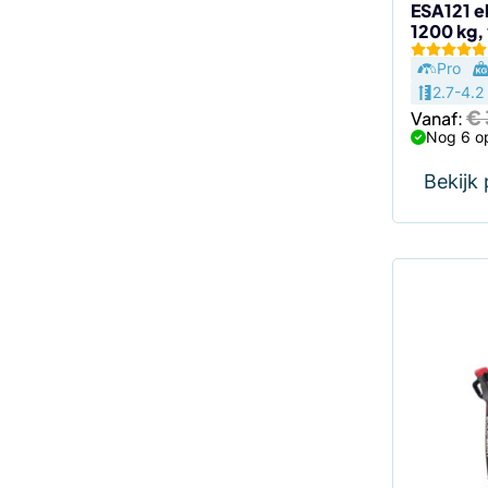
de
ESA121 el
1200 kg,
productp
Pro
2.7-4.2
€
Vanaf:
Nog 6 o
Bekijk
Dit
product
heeft
meerdere
variaties.
Deze
optie
kan