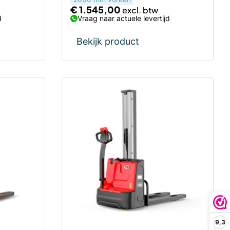
€
1.545,00
d
Vraag naar actuele levertijd
Bekijk product
Dit
product
heeft
meerdere
variaties.
Deze
optie
kan
gekozen
worden
op
9,3