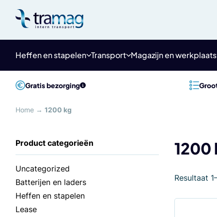
Meteen
naar
de
content
Heffen en stapelen
Transport
Magazijn en werkplaats
Gratis bezorging
Groot
Home
→
1200 kg
1200 
Uncategorized
Resultaat 1
Batterijen en laders
Heffen en stapelen
Lease