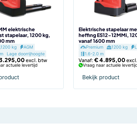
gekozen
worden
op
de
M elektrische
Elektrische stapelaar met
 stapelaar, 1200 kg,
heffing ES12-12MMi, 12
agina
productpagina
600 mm
vanaf 1600 mm
1200 kg
AGM
Premium
1200 kg
L
 m
Lage doorrijhoogte
1.6-2.0 m
3.295,00
€
4.895,00
Vanaf:
ar actuele levertijd
Vraag naar actuele levertij
 product
Bekijk product