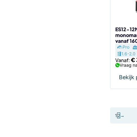
gekozen
worden
op
de
ES12-12M
monomast
productp
vanaf 1
Pro
1.6-2.0
€
Vanaf:
Vraag na
Bekijk
1
2
→