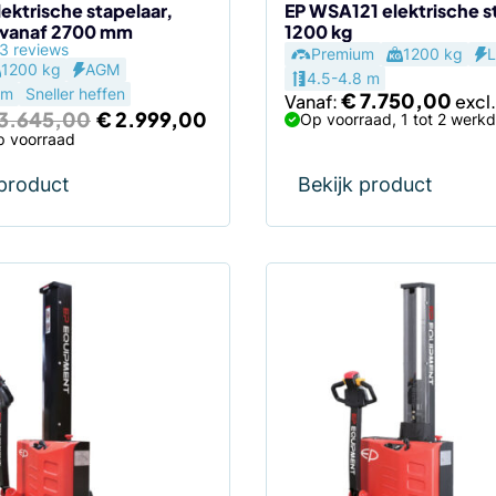
de
ektrische stapelaar,
EP WSA121 elektrische s
 vanaf 2700 mm
1200 kg
agina
productpagina
3 reviews
Premium
1200 kg
L
1200 kg
AGM
4.5-4.8 m
 m
Sneller heffen
€
7.750,00
Vanaf:
Oorspronkelijke
Huidige
3.645,00
€
2.999,00
Op voorraad, 1 tot 2 werk
prijs
prijs
p voorraad
was:
is:
€ 3.645,00.
€ 2.999,00.
 product
Bekijk product
Dit
product
heeft
meerdere
variaties.
Deze
optie
kan