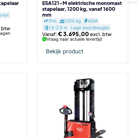
de
tapelaar
ESA121-M elektrische monomast
stapelaar, 1200 kg, vanaf 1600
productpagina
mm
i-ion
Pro
1200 kg
AGM
1.6-2.0 m
Lage doorrijhoogte
€
3.695,00
dagen
Vanaf:
Vraag naar actuele levertijd
Bekijk product
Dit
product
heeft
meerdere
variaties.
Deze
optie
kan