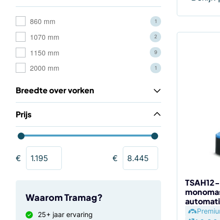
860 mm
1
1070 mm
2
Dit
1150 mm
9
product
2000 mm
1
heeft
meerdere
Breedte over vorken
variaties.
Deze
Prijs
optie
kan
gekozen
€
€
worden
op
de
TSAH12-M
monomast
productp
Waarom Tramag?
automati
Premi
25+ jaar ervaring