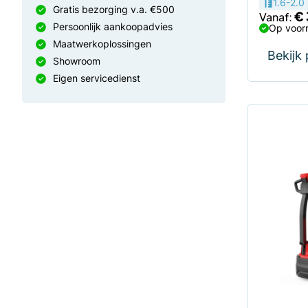
1.6-2.0
Gratis bezorging v.a. €500
€
Vanaf:
Persoonlijk aankoopadvies
Op voorr
Maatwerkoplossingen
Bekijk
Showroom
Eigen servicedienst
Dit
product
heeft
meerdere
variaties.
Deze
optie
kan
gekozen
worden
op