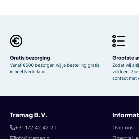
Gratis bezorging
Grootste a
Vanaf €500 bezorgen wij je bestelling gratis
Zodat wij al
in heel Nederland.
voldoen. Zoe
contact met 
Tramag B.V.
Informat
+31 172 42 42 20
Over ons
info@tramag.nl
Financial l