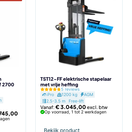
Dit
product
heeft
meerdere
variaties.
Deze
optie
kan
gekozen
worden
op
de
n
TST12-FF elektrische stapelaar
af 2700
met vrije heffing
productpagina
5 reviews
Pro
1200 kg
AGM
n
2.5-3.5 m
Free-lift
€
3.045,00
Vanaf:
pronkelijke
Huidige
Op voorraad, 1 tot 2 werkdagen
745,00
prijs
dagen
is:
195,00.
€ 2.745,00.
Bekijk product