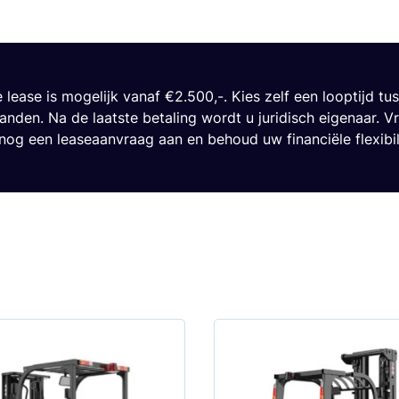
e lease is mogelijk vanaf €2.500,-. Kies zelf een looptijd tu
nden. Na de laatste betaling wordt u juridisch eigenaar. V
og een leaseaanvraag aan en behoud uw financiële flexibili
Dit
product
heeft