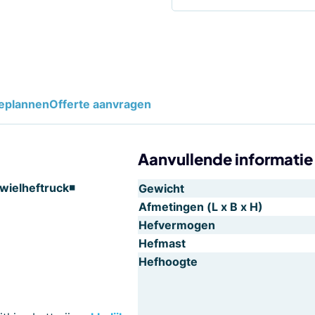
eplannen
Offerte aanvragen
Aanvullende informatie
wielheftruck◾
Gewicht
Afmetingen (L x B x H)
Hefvermogen
Hefmast
Hefhoogte