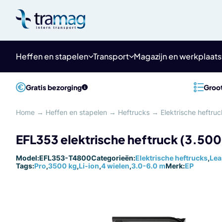
Meteen
naar
de
content
Heffen en stapelen
Transport
Magazijn en werkplaats
Gratis bezorging
Groot
Home
→
Heffen en stapelen
→
Heftrucks
→
Elektrische heftruc
EFL353 elektrische heftruck (3.500
Model:
EFL353-T4800
Categorieën:
Elektrische heftrucks
,
Lea
Tags:
Pro
,
3500 kg
,
Li-ion
,
4 wielen
,
3.0-6.0 m
Merk:
EP