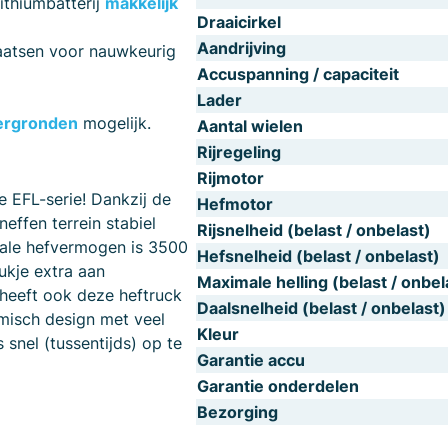
ithiumbatterij
makkelijk
Draaicirkel
Aandrijving
laatsen voor nauwkeurig
Accuspanning / capaciteit
Lader
dergronden
mogelijk.
Aantal wielen
Rijregeling
Rijmotor
e EFL-serie! Dankzij de
Hefmotor
effen terrein stabiel
Rijsnelheid (belast / onbelast)
male hefvermogen is 3500
Hefsnelheid (belast / onbelast)
tukje extra aan
Maximale helling (belast / onbel
e heeft ook deze heftruck
Daalsnelheid (belast / onbelast)
isch design met veel
Kleur
 snel (tussentijds) op te
Garantie accu
Garantie onderdelen
Bezorging