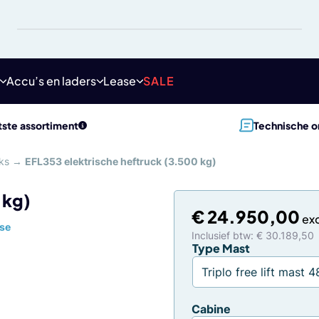
Accu’s en laders
Lease
SALE
ste assortiment
Technische o
ks
→
EFL353 elektrische heftruck (3.500 kg)
 kg)
€
24.950,00
se
Inclusief btw: € 30.189,50
Type Mast
Cabine