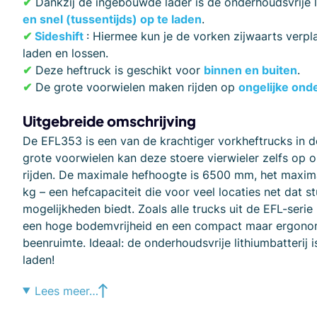
✔
Dankzij de ingebouwde lader is de onderhoudsvrije l
en snel (tussentijds) op te laden
.
✔
Sideshift
: Hiermee kun je de vorken zijwaarts verp
laden en lossen.
✔
Deze heftruck is geschikt voor
binnen en buiten
.
✔
De grote voorwielen maken rijden op
ongelijke on
Uitgebreide omschrijving
De EFL353 is een van de krachtiger vorkheftrucks in d
grote voorwielen kan deze stoere vierwieler zelfs op on
rijden. De maximale hefhoogte is 6500 mm, het maxi
kg – een hefcapaciteit die voor veel locaties net dat s
mogelijkheden biedt. Zoals alle trucks uit de EFL-seri
een hoge bodemvrijheid en een compact maar ergonom
beenruimte. Ideaal: de onderhoudsvrije lithiumbatterij is
laden!
Lees meer…