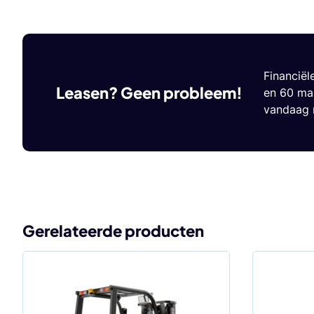
Financiël
Leasen? Geen probleem!
en 60 maa
vandaag n
Gerelateerde producten
Dit
Dit
product
product
heeft
heeft