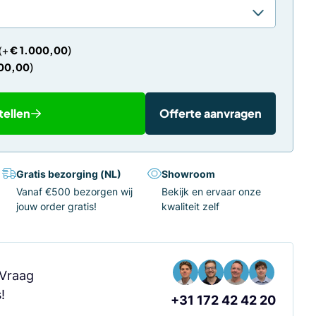
€
1.000,00
00,00
tellen
Offerte aanvragen
Gratis bezorging (NL)
Showroom
Vanaf €500 bezorgen wij
Bekijk en ervaar onze
jouw order gratis!
kwaliteit zelf
 Vraag
!
+31 172 42 42 20