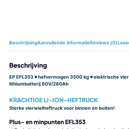
Beschrijving
Aanvullende informatie
Reviews (0)
Leas
Beschrijving
EP EFL353 ◾ hefvermogen 3500 kg ◾ elektrische vier
lithiumbatterij 80
V/280Ah
KRACHTIGE LI-ION-HEFTRUCK
Sterke vierwielheftruck voor binnen en buiten!
Plus- en minpunten
EFL353