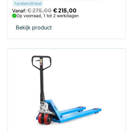
Tandem/Enkel
Oorspronkelijke
Huidige
€
275,00
€
215,00
Vanaf:
prijs
prijs
Op voorraad, 1 tot 2 werkdagen
was:
is:
€ 275,00.
€ 215,00.
Bekijk product