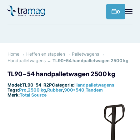
Meteen
naar
products 
0
de
content
Home
→
Heffen en stapelen
→
Palletwagens
→
Handpalletwagens
→
TL90-54 handpalletwagen 2500 kg
TL90-54 handpalletwagen 2500 kg
Model:
TL90-54-R2P
Categorie:
Handpalletwagens
Tags:
Pro
,
2500 kg
,
Rubber
,
900*540
,
Tandem
Merk:
Total Source