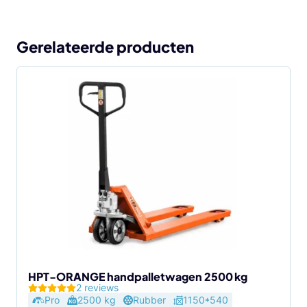
Gerelateerde producten
Dit
product
heeft
meerdere
variaties.
Deze
optie
kan
gekozen
worden
op
de
HPT-ORANGE handpalletwagen 2500 kg
2 reviews
productpagina
Pro
2500 kg
Rubber
1150*540