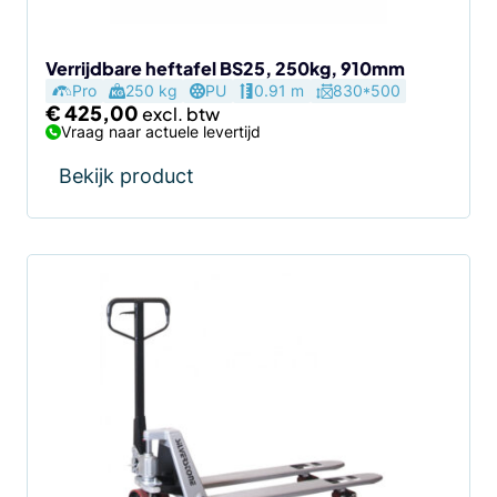
Verrijdbare heftafel BS25, 250kg, 910mm
Pro
250 kg
PU
0.91 m
830*500
€
425,00
Vraag naar actuele levertijd
Bekijk product