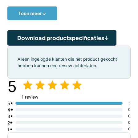
6-6,5 km/u
Hefsnelheid (belast / onbelast)
Toon meer
↓
0,21 – 0,23 m/s
Maximale helling (belast / onbelast)
5 – 8 %
Daalsnelheid (belast / onbelast)
Download productspecificaties
0,23 – 0,23 m/s
Kleur
RAL2002 (rood)
,
RAL9005 (zwart)
Alleen ingelogde klanten die het product gekocht
hebben kunnen een review achterlaten.
5
1 review
5
1
4
0
3
0
2
0
1
0