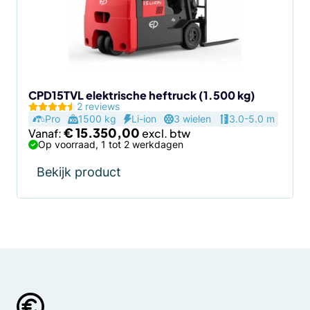
optie
kan
gekozen
worden
op
de
CPD15TVL elektrische heftruck (1.500 kg)
2 reviews
productpagina
Pro
1500 kg
Li-ion
3 wielen
3.0-5.0 m
€
15.350,00
Vanaf:
Op voorraad, 1 tot 2 werkdagen
Bekijk product