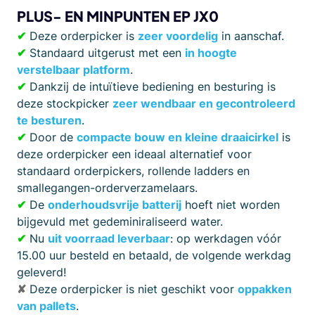
PLUS- EN MINPUNTEN EP JX0
✔
Deze orderpicker is
zeer voordelig
in aanschaf.
✔
Standaard uitgerust met een
in hoogte
verstelbaar platform
.
✔
Dankzij de intuïtieve bediening en besturing is
deze stockpicker
zeer wendbaar en gecontroleerd
te besturen
.
✔
Door de
compacte bouw en kleine draaicirkel
is
deze orderpicker een ideaal alternatief voor
standaard orderpickers, rollende ladders en
smallegangen-orderverzamelaars.
✔
De
onderhoudsvrije batterij
hoeft niet worden
bijgevuld met gedeminiraliseerd water.
✔
Nu
uit voorraad leverbaar
: op werkdagen vóór
15.00 uur besteld en betaald, de volgende werkdag
geleverd!
✘
Deze orderpicker is niet geschikt voor
oppakken
van pallets
.