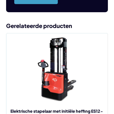
Gerelateerde producten
Dit
product
heeft
meerdere
variaties.
Deze
optie
kan
gekozen
worden
op
de
Elektrische stapelaar met initiële heffing ES12-