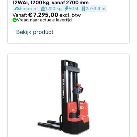
12WAi, 1200 kg, vanaf 2700 mm
productpagina
Premium
1200 kg
AGM
2.7-3.9 m
€
7.295,00
Vanaf:
Vraag naar actuele levertijd
Bekijk product
Dit
product
heeft
meerdere
variaties.
Deze
optie
kan
gekozen
worden