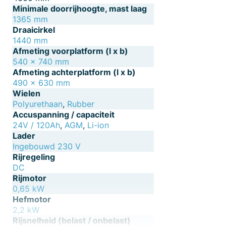
Minimale doorrijhoogte, mast laag
1365 mm
Draaicirkel
1440 mm
Afmeting voorplatform (l x b)
540 x 740 mm
Afmeting achterplatform (l x b)
490 x 630 mm
Wielen
Polyurethaan
,
Rubber
Accuspanning / capaciteit
24V / 120Ah
,
AGM
,
Li-ion
Lader
Ingebouwd 230 V
Rijregeling
DC
Rijmotor
0,65 kW
Hefmotor
2,2 kW
Rijsnelheid (belast / onbelast)