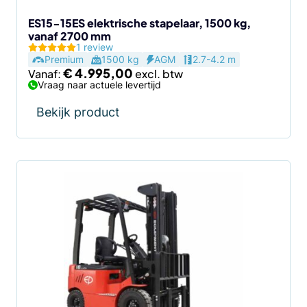
op
de
ES15-15ES elektrische stapelaar, 1500 kg,
vanaf 2700 mm
productpagina
1 review
Premium
1500 kg
AGM
2.7-4.2 m
€
4.995,00
Vanaf:
Vraag naar actuele levertijd
Bekijk product
Dit
product
heeft
meerdere
variaties.
Deze
optie
kan