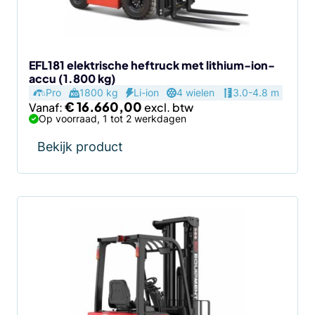
gekozen
worden
op
de
EFL181 elektrische heftruck met lithium-ion-
accu (1.800 kg)
productpagina
Pro
1800 kg
Li-ion
4 wielen
3.0-4.8 m
€
16.660,00
Vanaf:
Op voorraad, 1 tot 2 werkdagen
Bekijk product
Dit
product
heeft
meerdere
variaties.
Deze