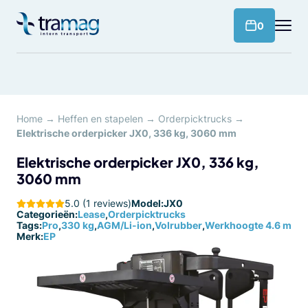
Meteen
naar
products 
0
de
content
Home
→
Heffen en stapelen
→
Orderpicktrucks
→
Elektrische orderpicker JX0, 336 kg, 3060 mm
Elektrische orderpicker JX0, 336 kg,
3060 mm
5.0 (1 reviews)
Model:
JX0
Categorieën:
Lease
,
Orderpicktrucks
Tags:
Pro
,
330 kg
,
AGM/Li-ion
,
Volrubber
,
Werkhoogte 4.6 m
Merk:
EP