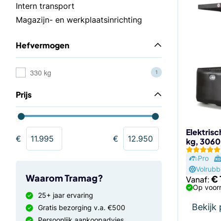
Dit
Intern transport
product
Magazijn- en werkplaatsinrichting
heeft
meerdere
Hefvermogen
variaties.
Deze
optie
330 kg
1
kan
Prijs
gekozen
worden
op
de
Elektris
€
€
kg, 306
productp
Pro
Volrubb
Waarom Tramag?
€
Vanaf:
Op voorr
25+ jaar ervaring
Bekijk
Gratis bezorging v.a. €500
Persoonlijk aankoopadvies