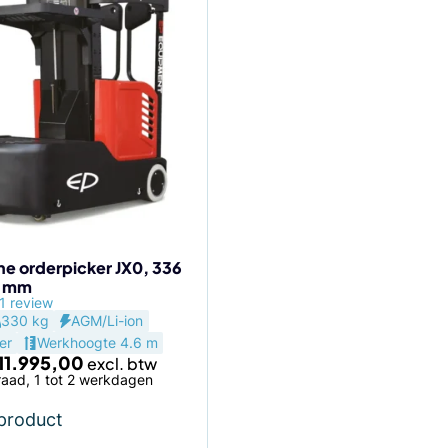
che orderpicker JX0, 336
0 mm
agina
1 review
330 kg
AGM/Li-ion
er
Werkhoogte 4.6 m
11.995,00
aad, 1 tot 2 werkdagen
 product