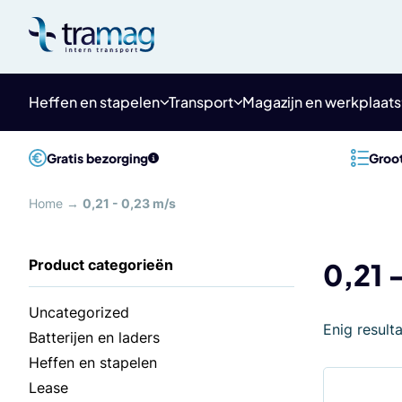
Meteen
naar
de
content
Heffen en stapelen
Transport
Magazijn en werkplaats
Gratis bezorging
Groot
Home
→
0,21 - 0,23 m/s
0,21 
Uncategorized
Enig result
Batterijen en laders
Heffen en stapelen
Lease