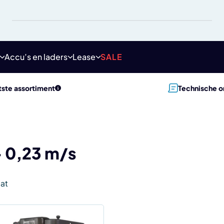
Accu’s en laders
Lease
SALE
ste assortiment
Technische o
- 0,23 m/s
aat