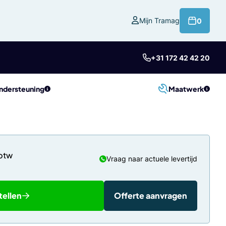
product
Mijn Tramag
0
+31 172 42 42 20
ndersteuning
Maatwerk
Vraag naar actuele levertijd
tellen
Offerte aanvragen