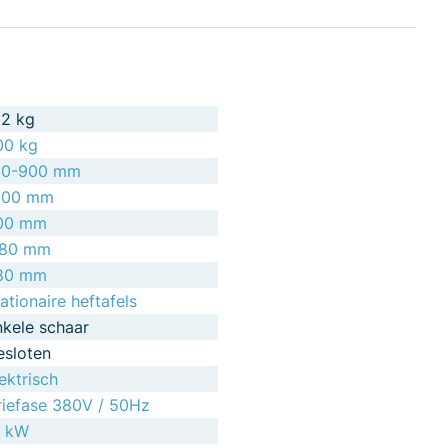
22 kg
00 kg
90-900 mm
200 mm
00 mm
180 mm
80 mm
ationaire heftafels
nkele schaar
esloten
ektrisch
riefase 380V / 50Hz
1 kW