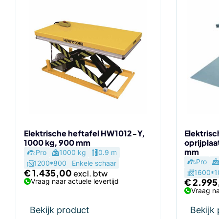
Elektrische heftafel HW1012-Y,
Elektrisc
1000 kg, 900 mm
oprijplaa
mm
Pro
1000 kg
0.9 m
Pro
1200*800
Enkele schaar
€
1.435,00
1600*1
€
2.995
Vraag naar actuele levertijd
Vraag na
Bekijk product
Bekijk