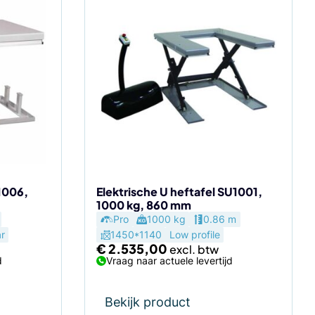
1006,
Elektrische U heftafel SU1001,
1000 kg, 860 mm
Pro
1000 kg
0.86 m
r
1450*1140
Low profile
€
2.535,00
d
Vraag naar actuele levertijd
Bekijk product