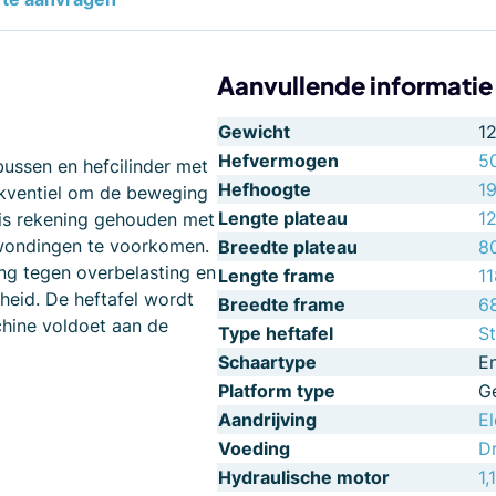
Aanvullende informatie
Gewicht
1
Hefvermogen
5
ussen en hefcilinder met
Hefhoogte
1
rukventiel om de beweging
Lengte plateau
1
 is rekening gehouden met
rwondingen te voorkomen.
Breedte plateau
8
g tegen overbelasting en
Lengte frame
1
eid. De heftafel wordt
Breedte frame
6
hine voldoet aan de
Type heftafel
St
Schaartype
E
Platform type
G
Aandrijving
El
Voeding
D
Hydraulische motor
1,