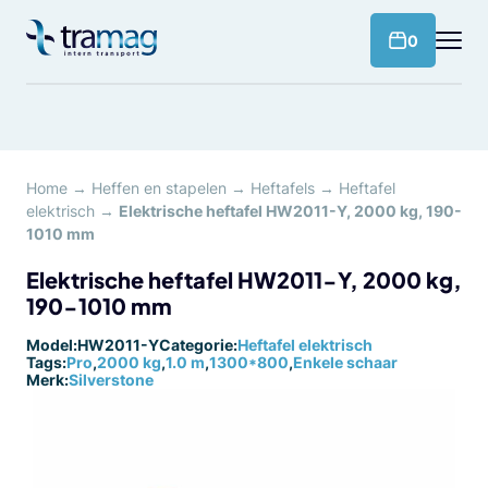
Meteen
naar
products 
0
de
content
Home
→
Heffen en stapelen
→
Heftafels
→
Heftafel
elektrisch
→
Elektrische heftafel HW2011-Y, 2000 kg, 190-
1010 mm
Elektrische heftafel HW2011-Y, 2000 kg,
190-1010 mm
Model:
HW2011-Y
Categorie:
Heftafel elektrisch
Tags:
Pro
,
2000 kg
,
1.0 m
,
1300*800
,
Enkele schaar
Merk:
Silverstone