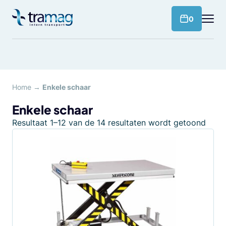
Meteen
naar
products 
0
de
content
Home
→
Enkele schaar
Enkele schaar
Resultaat 1–12 van de 14 resultaten wordt getoond