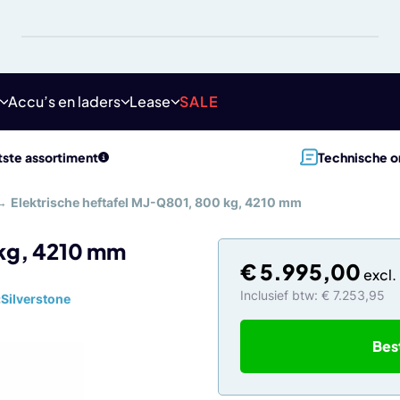
Accu’s en laders
Lease
SALE
ste assortiment
Technische o
→
Elektrische heftafel MJ-Q801, 800 kg, 4210 mm
 kg, 4210 mm
€
5.995,00
Inclusief btw: € 7.253,95
:
Silverstone
Bes