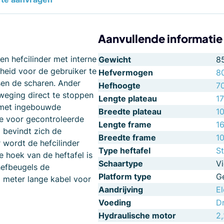
Aanvullende informatie
en hefcilinder met interne
Gewicht
8
heid voor de gebruiker te
Hefvermogen
8
sen de scharen. Ander
Hefhoogte
7
weging direct te stoppen
Lengte plateau
1
p met ingebouwde
Breedte plateau
1
e voor gecontroleerde
Lengte frame
1
 bevindt zich de
Breedte frame
1
 wordt de hefcilinder
Type heftafel
St
e hoek van de heftafel is
Schaartype
V
hefbeugels de
Platform type
G
 meter lange kabel voor
Aandrijving
El
Voeding
D
Hydraulische motor
2