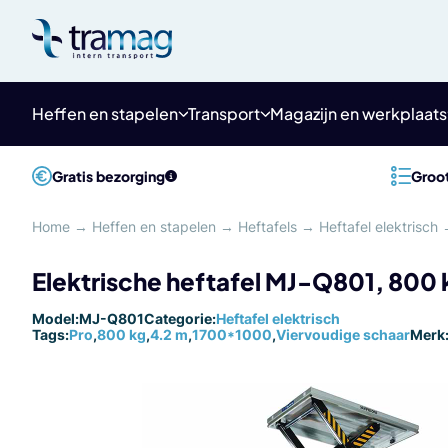
Meteen
naar
de
content
Heffen en stapelen
Transport
Magazijn en werkplaats
Gratis bezorging
Groot
Home
→
Heffen en stapelen
→
Heftafels
→
Heftafel elektrisch
Elektrische heftafel MJ-Q801, 800
Model:
MJ-Q801
Categorie:
Heftafel elektrisch
Tags:
Pro
,
800 kg
,
4.2 m
,
1700*1000
,
Viervoudige schaar
Merk