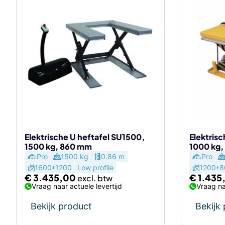
Elektrische U heftafel SU1500,
Elektris
1500 kg, 860 mm
1000 kg
Pro
1500 kg
0.86 m
Pro
1600*1200
Low profile
1200*8
€
3.435,00
€
1.435
Vraag naar actuele levertijd
Vraag na
Bekijk product
Bekijk