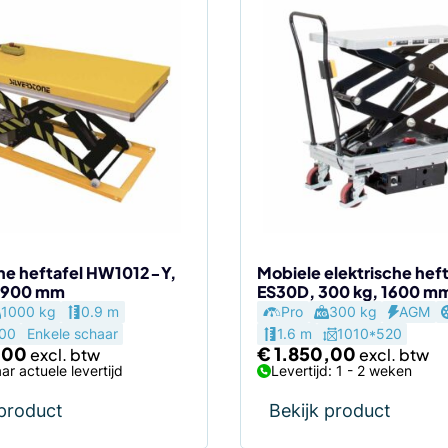
che heftafel HW1012-Y,
Mobiele elektrische heft
, 900 mm
ES30D, 300 kg, 1600 m
1000 kg
0.9 m
Pro
300 kg
AGM
00
Enkele schaar
1.6 m
1010*520
,00
€
1.850,00
ar actuele levertijd
Levertijd: 1 - 2 weken
 product
Bekijk product