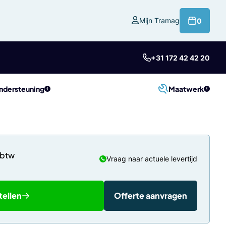
product
Mijn Tramag
0
+31 172 42 42 20
ndersteuning
Maatwerk
Vraag naar actuele levertijd
tellen
Offerte aanvragen