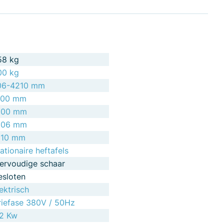
58 kg
00 kg
06-4210 mm
700 mm
000 mm
606 mm
010 mm
ationaire heftafels
iervoudige schaar
esloten
ektrisch
riefase 380V / 50Hz
,2 Kw