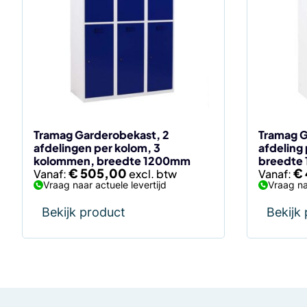
meerdere
meerdere
variaties.
variaties.
Deze
Deze
optie
optie
kan
kan
gekozen
gekozen
worden
worden
op
op
de
de
Tramag Garderobekast, 2
Tramag G
afdelingen per kolom, 3
afdeling
productpagina
productp
kolommen, breedte 1200mm
breedte
€
505,00
€
Vanaf:
Vanaf:
Vraag naar actuele levertijd
Vraag na
Bekijk product
Bekijk