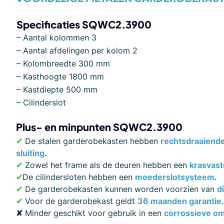
Specificaties SQWC2.3900
– Aantal kolommen 3
– Aantal afdelingen per kolom 2
– Kolombreedte 300 mm
– Kasthoogte 1800 mm
– Kastdiepte 500 mm
– Cilinderslot
Plus- en minpunten SQWC2.3900
✔
De stalen garderobekasten hebben
rechtsdraaiend
sluiting
.
✔
Zowel het frame als de deuren hebben een
krasvast
✔
De cilindersloten hebben een
moederslotsysteem
.
✔
De garderobekasten kunnen worden voorzien van
d
✔
Voor de garderobekast geldt
36 maanden garantie
.
✘
Minder geschikt voor gebruik in een
corrossieve o