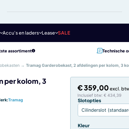
Accu’s en laders
Lease
SALE
ste assortiment
Technische o
obekasten
→
Tramag Garderobekast, 2 afdelingen per kolom, 3
n per kolom, 3
€
359,00
Inclusief btw: € 434,39
erk:
Tramag
Slotopties
Kleur