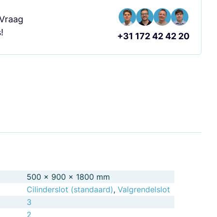
 Vraag
!
+31 172 42 42 20
500 × 900 × 1800 mm
Cilinderslot (standaard)
,
Valgrendelslot
3
2