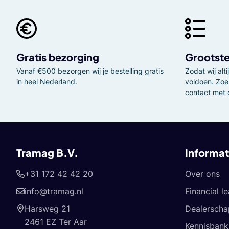
Gratis bezorging
Grootste
Vanaf €500 bezorgen wij je bestelling gratis
Zodat wij al
in heel Nederland.
voldoen. Zoe
contact met 
Tramag B.V.
Informat
+31 172 42 42 20
Over ons
info@tramag.nl
Financial l
Harsweg 21
Dealerscha
2461 EZ Ter Aar
Kennisbank