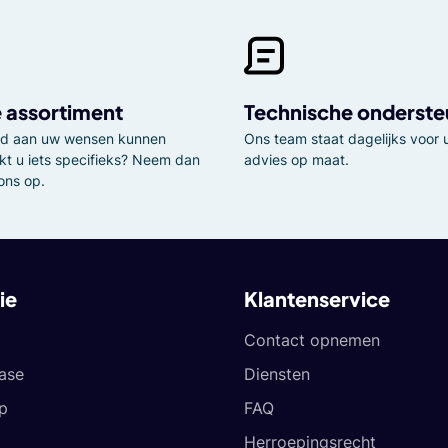
 assortiment
Technische onderste
tijd aan uw wensen kunnen
Ons team staat dagelijks voor u
kt u iets specifieks? Neem dan
advies op maat.
ons op.
ie
Klantenservice
Contact opnemen
ease
Diensten
p
FAQ
Herroepingsrecht