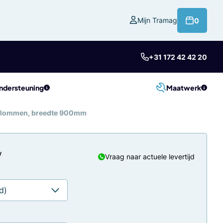
product
Mijn Tramag
0
+31 172 42 42 20
ndersteuning
Maatwerk
 kolommen, breedte 900mm
Vraag naar actuele levertijd