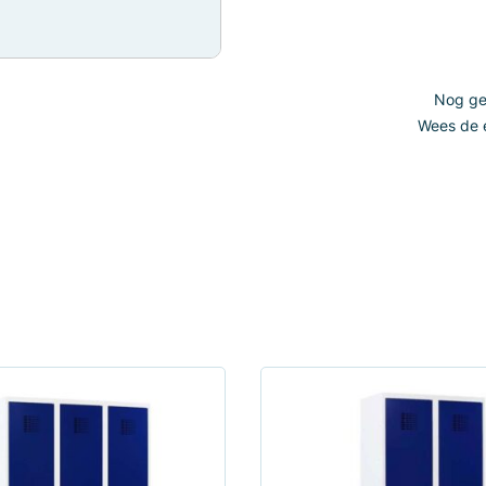
Nog gee
Wees de e
Dit
product
heeft