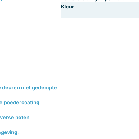
Kleur
e deuren met gedempte
e poedercoating
.
iverse poten
.
mgeving
.