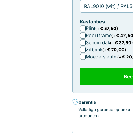
Kastopties
Plint
€
37,50
Poortframe
€
42,5
Schuin dak
€
37,50
Zitbank
€
70,00
Moedersleutel
€
20
Bes
Garantie
Volledige garantie op onze
producten