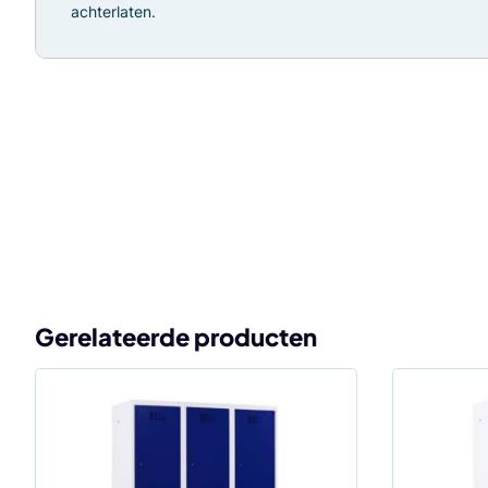
achterlaten.
Gerelateerde producten
Dit
Dit
product
product
heeft
heeft