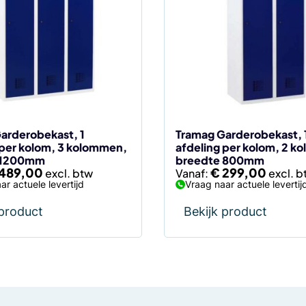
meerdere
variaties.
Deze
optie
kan
gekozen
worden
op
de
arderobekast, 1
Tramag Garderobekast, 
 per kolom, 3 kolommen,
afdeling per kolom, 2 k
agina
productpagina
 1200mm
breedte 800mm
489,00
€
299,00
Vanaf:
ar actuele levertijd
Vraag naar actuele levertij
 product
Bekijk product