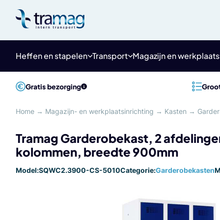
Meteen
naar
de
content
Heffen en stapelen
Transport
Magazijn en werkplaats
Gratis bezorging
Groot
Home
→
Magazijn- en werkplaatsinrichting
→
Kasten
→
Garder
Tramag Garderobekast, 2 afdelinge
kolommen, breedte 900mm
Model:
SQWC2.3900-CS-5010
Categorie:
Garderobekasten
M