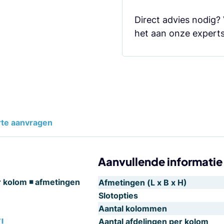
Direct advies nodig?
het aan onze experts
rte aanvragen
Aanvullende informatie
r kolom ◾ afmetingen
Afmetingen (L x B x H)
Slotopties
Aantal kolommen
!
Aantal afdelingen per kolom