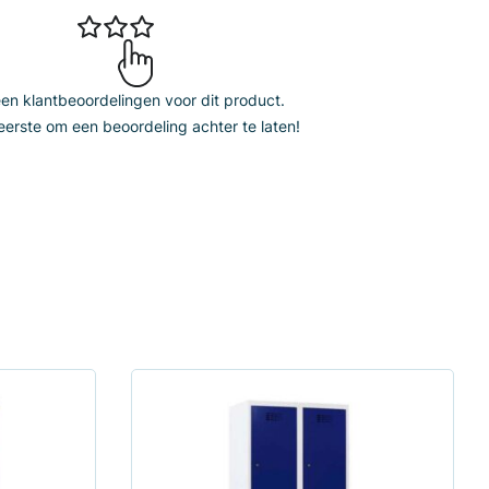
n klantbeoordelingen voor dit product.
erste om een beoordeling achter te laten!
Dit
product
heeft