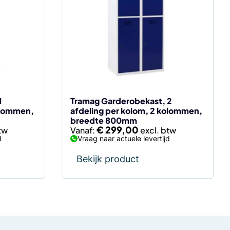
meerdere
variaties.
Deze
optie
kan
gekozen
worden
op
de
1
Tramag Garderobekast, 2
olommen,
afdeling per kolom, 2 kolommen,
productpagina
breedte 800mm
€
299,00
Vanaf:
d
Vraag naar actuele levertijd
Bekijk product