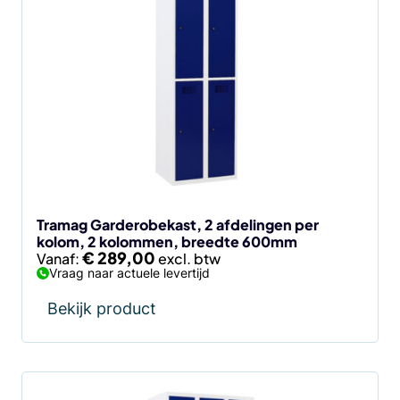
product
heeft
meerdere
variaties.
Deze
optie
kan
gekozen
worden
op
de
Tramag Garderobekast, 2 afdelingen per
kolom, 2 kolommen, breedte 600mm
productpagina
€
289,00
Vanaf:
Vraag naar actuele levertijd
Bekijk product