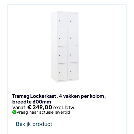
Dit
product
heeft
meerdere
variaties.
Deze
optie
kan
gekozen
worden
op
de
Tramag Lockerkast, 4 vakken per kolom,
breedte 600mm
productpagina
€
249,00
Vanaf:
Vraag naar actuele levertijd
Bekijk product