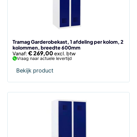
optie
kan
gekozen
worden
op
de
Tramag Garderobekast, 1 afdeling per kolom, 2
kolommen, breedte 600mm
productpagina
€
269,00
Vanaf:
Vraag naar actuele levertijd
Bekijk product
Dit
product
heeft
meerdere
variaties.