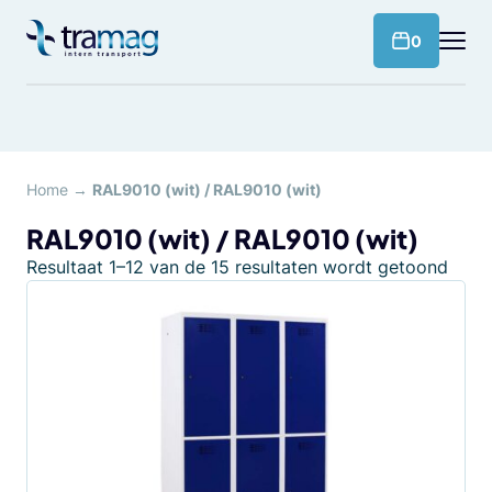
Meteen
naar
products 
0
de
content
Home
→
RAL9010 (wit) / RAL9010 (wit)
RAL9010 (wit) / RAL9010 (wit)
Resultaat 1–12 van de 15 resultaten wordt getoond
Dit
product
heeft
meerdere
variaties.
Deze
optie