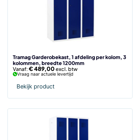
variaties.
Deze
optie
kan
gekozen
worden
op
de
Tramag Garderobekast, 1 afdeling per kolom, 3
kolommen, breedte 1200mm
productpagina
€
489,00
Vanaf:
Vraag naar actuele levertijd
Bekijk product
Dit
product
heeft