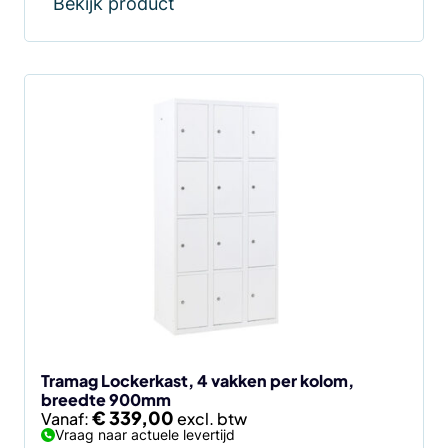
Bekijk product
Dit
product
heeft
meerdere
variaties.
Deze
optie
kan
gekozen
worden
op
de
Tramag Lockerkast, 4 vakken per kolom,
breedte 900mm
productpagina
€
339,00
Vanaf:
Vraag naar actuele levertijd