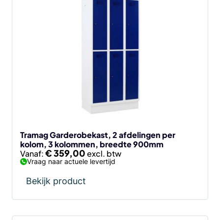
Dit
product
heeft
meerdere
variaties.
Deze
optie
kan
gekozen
worden
op
de
Tramag Garderobekast, 2 afdelingen per
kolom, 3 kolommen, breedte 900mm
productpagina
€
359,00
Vanaf:
Vraag naar actuele levertijd
Bekijk product