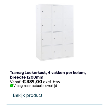
Dit
product
heeft
meerdere
variaties.
Deze
optie
kan
gekozen
worden
op
de
Tramag Lockerkast, 4 vakken per kolom,
breedte 1200mm
productpagina
€
389,00
Vanaf:
Vraag naar actuele levertijd
Bekijk product