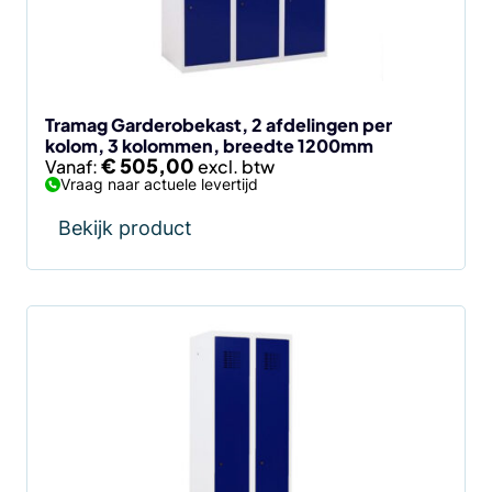
kan
gekozen
worden
op
de
Tramag Garderobekast, 2 afdelingen per
kolom, 3 kolommen, breedte 1200mm
productpagina
€
505,00
Vanaf:
Vraag naar actuele levertijd
Bekijk product
Dit
product
heeft
meerdere
variaties.
Deze