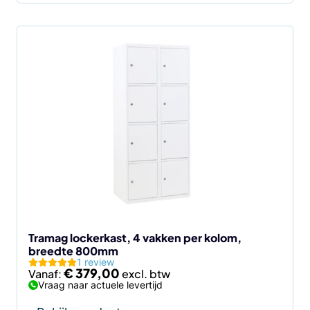
Dit
product
heeft
meerdere
variaties.
Deze
optie
kan
gekozen
worden
op
de
Tramag lockerkast, 4 vakken per kolom,
breedte 800mm
productpagina
1 review
€
379,00
Vanaf:
Vraag naar actuele levertijd