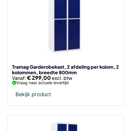
heeft
meerdere
variaties.
Deze
optie
kan
gekozen
worden
op
de
Tramag Garderobekast, 2 afdeling per kolom, 2
kolommen, breedte 800mm
productpagina
€
299,00
Vanaf:
Vraag naar actuele levertijd
Bekijk product
Dit