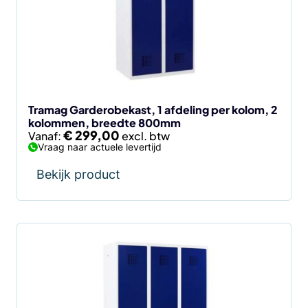
Deze
optie
kan
gekozen
worden
op
de
Tramag Garderobekast, 1 afdeling per kolom, 2
kolommen, breedte 800mm
productpagina
€
299,00
Vanaf:
Vraag naar actuele levertijd
Bekijk product
Dit
product
heeft
meerdere