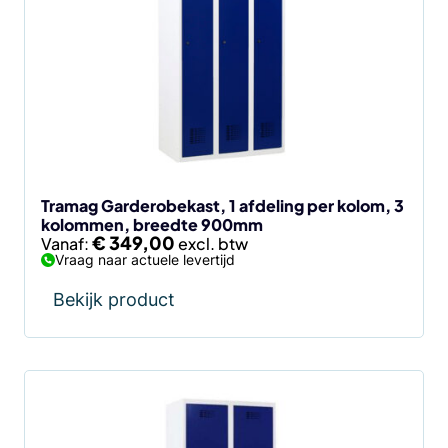
meerdere
variaties.
Deze
optie
kan
gekozen
worden
op
de
Tramag Garderobekast, 1 afdeling per kolom, 3
kolommen, breedte 900mm
productpagina
€
349,00
Vanaf:
Vraag naar actuele levertijd
Bekijk product
Dit
product