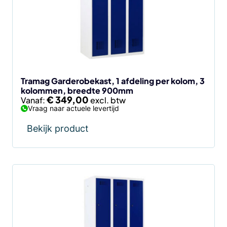
Deze
optie
kan
gekozen
worden
op
de
Tramag Garderobekast, 1 afdeling per kolom, 3
kolommen, breedte 900mm
productpagina
€
349,00
Vanaf:
Vraag naar actuele levertijd
Bekijk product
Dit
product
heeft
meerdere