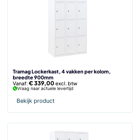
heeft
meerdere
variaties.
Deze
optie
kan
gekozen
worden
op
de
Tramag Lockerkast, 4 vakken per kolom,
breedte 900mm
productpagina
€
339,00
Vanaf:
Vraag naar actuele levertijd
Bekijk product
Dit