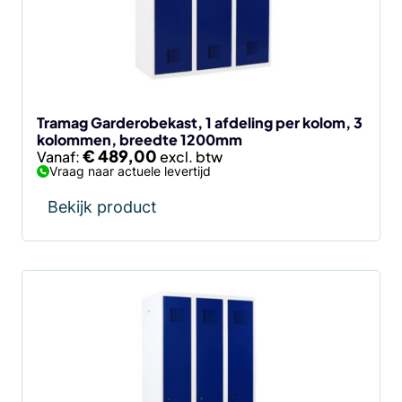
optie
kan
gekozen
worden
op
de
Tramag Garderobekast, 1 afdeling per kolom, 3
kolommen, breedte 1200mm
productpagina
€
489,00
Vanaf:
Vraag naar actuele levertijd
Bekijk product
Dit
product
heeft
meerdere
variaties.