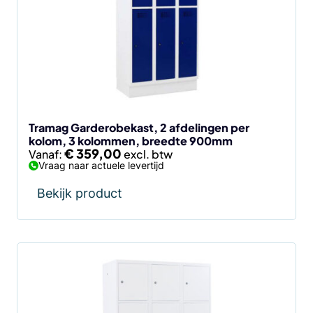
variaties.
Deze
optie
kan
gekozen
worden
op
de
Tramag Garderobekast, 2 afdelingen per
kolom, 3 kolommen, breedte 900mm
productpagina
€
359,00
Vanaf:
Vraag naar actuele levertijd
Bekijk product
Dit
product
heeft