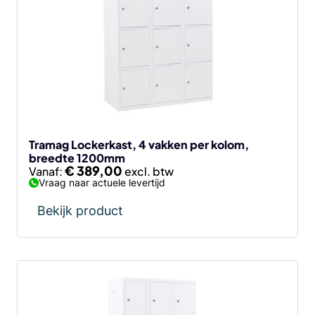
meerdere
variaties.
Deze
optie
kan
gekozen
worden
op
de
Tramag Lockerkast, 4 vakken per kolom,
breedte 1200mm
productpagina
€
389,00
Vanaf:
Vraag naar actuele levertijd
Bekijk product
Dit
product