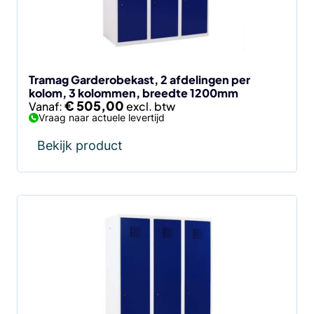
kan
gekozen
worden
op
de
Tramag Garderobekast, 2 afdelingen per
kolom, 3 kolommen, breedte 1200mm
productpagina
€
505,00
Vanaf:
Vraag naar actuele levertijd
Bekijk product
Dit
product
heeft
meerdere
variaties.
Deze