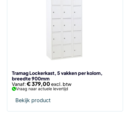
product
heeft
meerdere
variaties.
Deze
optie
kan
gekozen
worden
op
de
Tramag Lockerkast, 5 vakken per kolom,
breedte 900mm
productpagina
€
379,00
Vanaf:
Vraag naar actuele levertijd
Bekijk product