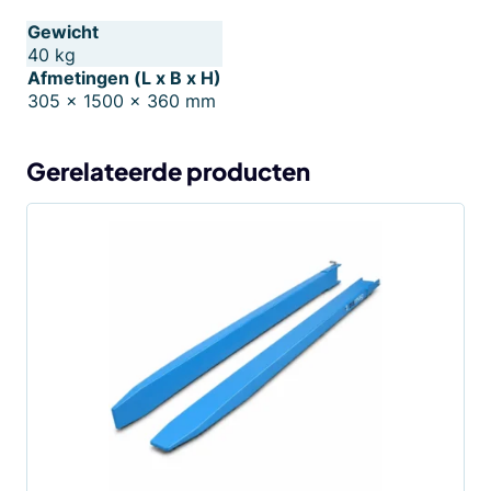
Gewicht
40 kg
Afmetingen (L x B x H)
305 × 1500 × 360 mm
Gerelateerde producten
Dit
product
heeft
meerdere
variaties.
Deze
optie
kan
gekozen
worden