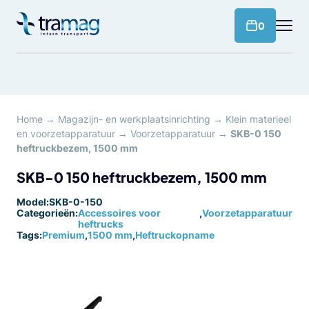
Meteen
naar
products 
0
de
content
Home
→
Magazijn- en werkplaatsinrichting
→
Klein materieel
en voorzetapparatuur
→
Voorzetapparatuur
→
SKB-0 150
heftruckbezem, 1500 mm
SKB-0 150 heftruckbezem, 1500 mm
Model:
SKB-0-150
Categorieën:
Accessoires voor
,
Voorzetapparatuur
heftrucks
Tags:
Premium
,
1500 mm
,
Heftruckopname