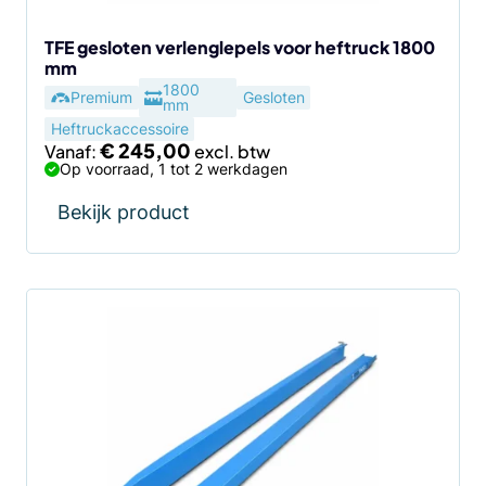
op
de
TFE gesloten verlenglepels voor heftruck 1800
mm
productpagina
1800
Premium
Gesloten
mm
Heftruckaccessoire
€
245,00
Vanaf:
Op voorraad, 1 tot 2 werkdagen
Bekijk product
Dit
product
heeft
meerdere
variaties.
Deze