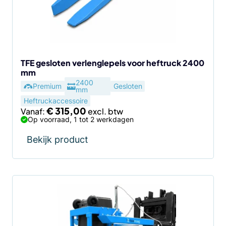
optie
kan
gekozen
worden
op
de
TFE gesloten verlenglepels voor heftruck 2400
mm
productpagina
2400
Premium
Gesloten
mm
Heftruckaccessoire
€
315,00
Vanaf:
Op voorraad, 1 tot 2 werkdagen
Bekijk product