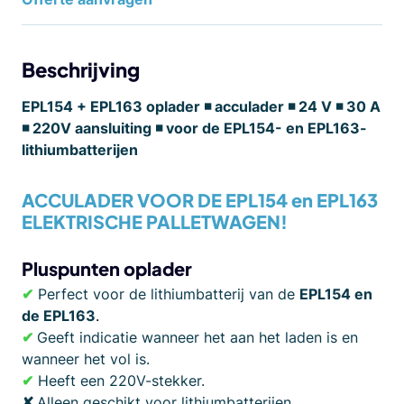
Beschrijving
EPL154 + EPL163 oplader
◾ acculader ◾ 24 V ◾ 30 A
◾ 220V aansluiting ◾ voor de EPL154- en EPL163-
lithiumbatterijen
ACCULADER VOOR DE
EPL154 en EPL163
ELEKTRISCHE PALLETWAGEN!
Pluspunten oplader
✔
Perfect voor de lithiumbatterij van de
EPL154 en
de EPL163
.
✔
Geeft indicatie wanneer het aan het laden is en
wanneer het vol is.
✔
Heeft een 220V-stekker.
✘
Alleen geschikt voor lithiumbatterijen.