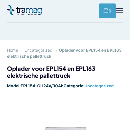
Meteen
naar
products 
0
de
content
Home
→
Uncategorized
→
Oplader voor EPL154 en EPL163
elektrische pallettruck
Oplader voor EPL154 en EPL163
elektrische pallettruck
Model:
EPL154-CH24V/30Ah
Categorie:
Uncategorized