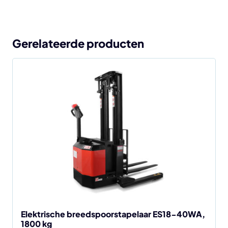
Gerelateerde producten
Dit
product
heeft
meerdere
variaties.
Deze
optie
kan
gekozen
worden
op
de
Elektrische breedspoorstapelaar ES18-40WA,
1800 kg
productpagina