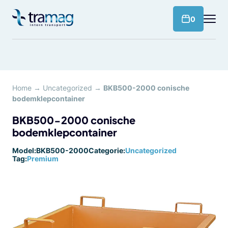
Meteen
naar
products 
0
de
content
Home
→
Uncategorized
→
BKB500-2000 conische
bodemklepcontainer
BKB500-2000 conische
bodemklepcontainer
Model:
BKB500-2000
Categorie:
Uncategorized
Tag:
Premium