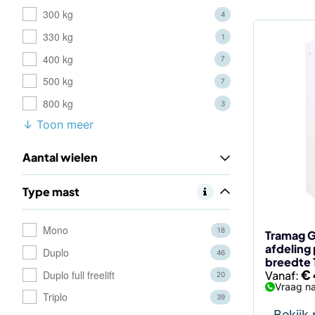
300 kg
4
330 kg
1
Dit
400 kg
7
product
500 kg
heeft
7
meerdere
800 kg
3
variaties.
↓ Toon meer
Deze
optie
Aantal wielen
kan
gekozen
Type mast
worden
op
Mono
18
de
Tramag G
afdeling
productp
Duplo
46
breedte
€
Duplo full freelift
Vanaf:
20
Vraag na
Triplo
39
Bekijk