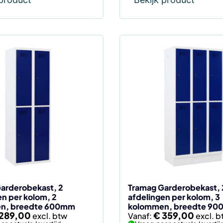
Dit
product
heeft
meerdere
variaties.
Deze
optie
kan
gekozen
worden
op
de
arderobekast, 2
Tramag Garderobekast, 
en per kolom, 2
afdelingen per kolom, 3
agina
productpagina
n, breedte 600mm
kolommen, breedte 9
289,00
€
359,00
Vanaf: