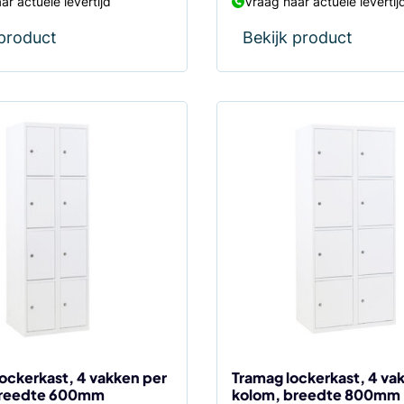
ar actuele levertijd
Vraag naar actuele levertij
 product
Bekijk product
Dit
product
heeft
meerdere
variaties.
Deze
optie
kan
gekozen
worden
op
de
ockerkast, 4 vakken per
Tramag lockerkast, 4 va
breedte 600mm
kolom, breedte 800mm
agina
productpagina