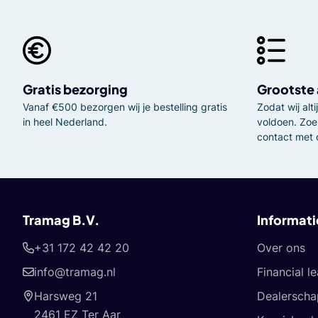
Gratis bezorging
Grootste
Vanaf €500 bezorgen wij je bestelling gratis
Zodat wij al
in heel Nederland.
voldoen. Zoe
contact met 
Tramag B.V.
Informati
+31 172 42 42 20
Over ons
info@tramag.nl
Financial l
Harsweg 21
Dealerscha
2461 EZ Ter Aar