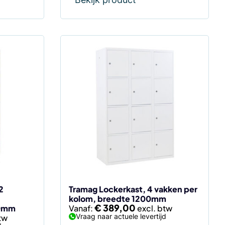
Dit
product
heeft
meerdere
variaties.
Deze
optie
kan
gekozen
worden
op
de
2
Tramag Lockerkast, 4 vakken per
kolom, breedte 1200mm
productpagina
€
389,00
00mm
Vanaf:
Vraag naar actuele levertijd