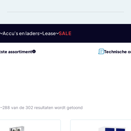
Accu’s en laders
Lease
SALE
ste assortiment
Technische o
7–288 van de 302 resultaten wordt getoond