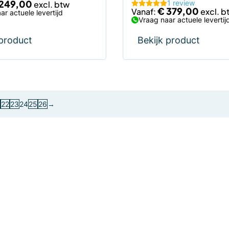
249,00
1 review
€
379,00
Vanaf:
ar actuele levertijd
Vraag naar actuele levertij
 product
Bekijk product
22
23
24
25
26
→