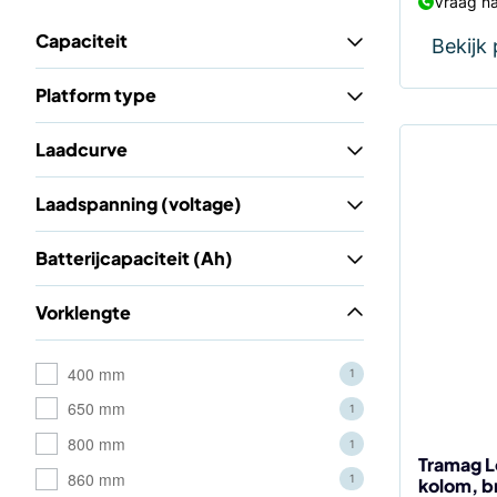
Vraag na
Capaciteit
Bekijk
Platform type
Laadcurve
Dit
product
Laadspanning (voltage)
heeft
meerdere
Batterijcapaciteit (Ah)
variaties.
Deze
Vorklengte
optie
kan
400 mm
1
gekozen
650 mm
worden
1
op
800 mm
1
de
Tramag L
860 mm
1
kolom, 
productp