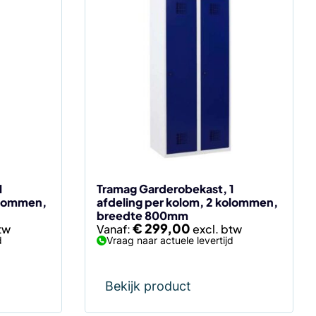
Dit
product
heeft
meerdere
variaties.
Deze
optie
kan
gekozen
worden
op
de
1
Tramag Garderobekast, 1
olommen,
afdeling per kolom, 2 kolommen,
productpagina
breedte 800mm
€
299,00
Vanaf:
d
Vraag naar actuele levertijd
Bekijk product