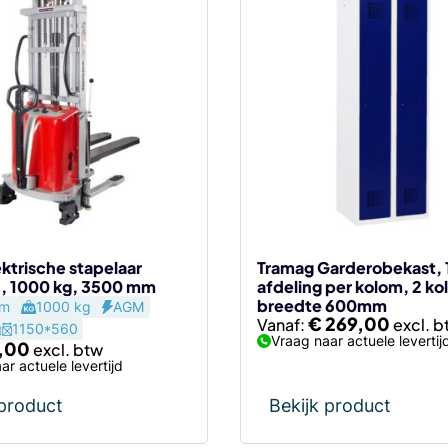
Dit
product
heeft
meerdere
variaties.
Deze
optie
kan
gekozen
worden
op
de
ktrische stapelaar
Tramag Garderobekast, 
, 1000 kg, 3500 mm
afdeling per kolom, 2 k
productpagina
breedte 600mm
um
1000 kg
AGM
€
269,00
Vanaf:
1150*560
Vraag naar actuele levertij
,00
ar actuele levertijd
 product
Bekijk product