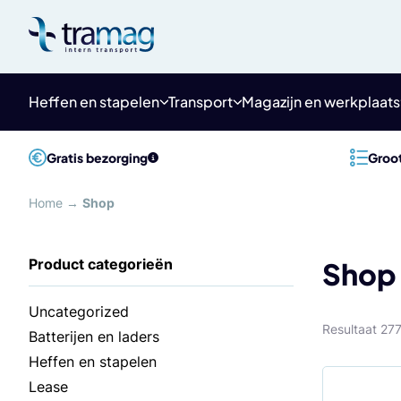
Meteen
naar
de
content
Heffen en stapelen
Transport
Magazijn en werkplaats
Gratis bezorging
Groot
Home
→
Shop
Shop
Uncategorized
Resultaat 27
Batterijen en laders
Heffen en stapelen
Lease