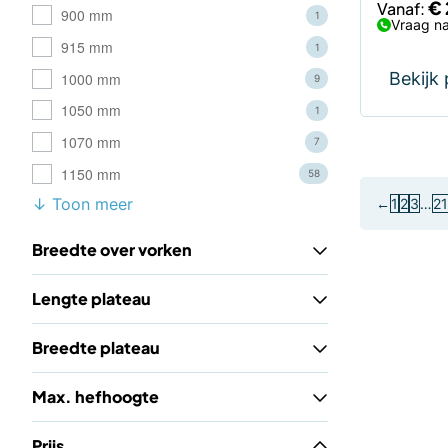
€
Vanaf:
900 mm
1
Vraag na
915 mm
1
Bekijk
1000 mm
9
1050 mm
1
1070 mm
7
1150 mm
58
↓ Toon meer
←
1
2
3
…
21
Breedte over vorken
Lengte plateau
Breedte plateau
Max. hefhoogte
Prijs