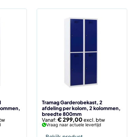
Dit
product
heeft
meerdere
variaties.
Deze
optie
kan
gekozen
worden
op
de
1
Tramag Garderobekast, 2
olommen,
afdeling per kolom, 2 kolommen,
productpagina
breedte 800mm
€
299,00
Vanaf:
d
Vraag naar actuele levertijd
Bekijk product