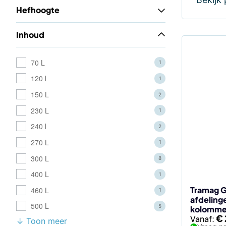
Hefhoogte
Inhoud
Dit
70 L
1
product
120 l
1
heeft
meerdere
150 L
2
variaties.
230 L
1
Deze
240 l
2
optie
kan
270 L
1
gekozen
300 L
8
worden
400 L
1
op
de
Tramag G
460 L
1
afdeling
productp
500 L
5
kolomme
€
Vanaf:
↓ Toon meer