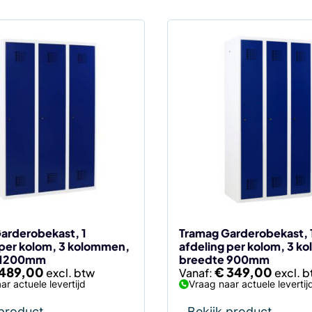
Dit
product
heeft
meerdere
variaties.
Deze
optie
kan
gekozen
worden
op
de
arderobekast, 1
Tramag Garderobekast, 
 per kolom, 3 kolommen,
afdeling per kolom, 3 k
agina
productpagina
 1200mm
breedte 900mm
489,00
€
349,00
Vanaf:
ar actuele levertijd
Vraag naar actuele levertij
 product
Bekijk product