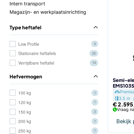
Intern transport
Magazijn- en werkplaatsinrichting
Type heftafel
Low Profile
3
Stationaire heftafels
25
Verrijdbare heftafel
14
Hefvermogen
Semi-ele
EMS1035
Premi
100 kg
1
3.5 m
120 kg
1
€
2.595
Vraag na
150 kg
3
Bekijk
200 kg
1
250 kg
1