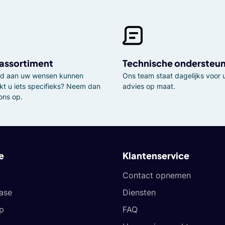
 assortiment
Technische ondersteu
tijd aan uw wensen kunnen
Ons team staat dagelijks voor u
kt u iets specifieks? Neem dan
advies op maat.
ons op.
e
Klantenservice
Contact opnemen
ease
Diensten
p
FAQ