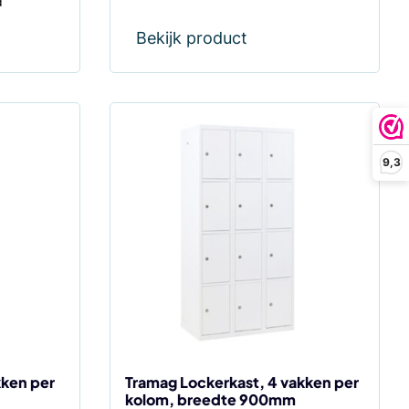
d
Bekijk product
Dit
product
9,3
heeft
meerdere
variaties.
Deze
optie
kan
gekozen
worden
op
de
kken per
Tramag Lockerkast, 4 vakken per
kolom, breedte 900mm
productpagina