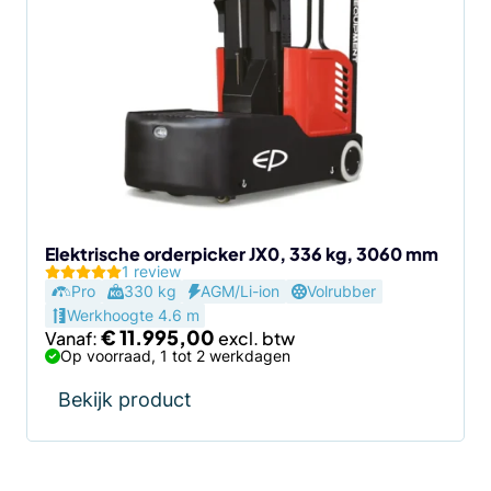
heeft
meerdere
variaties.
Deze
optie
kan
gekozen
worden
op
de
Elektrische orderpicker JX0, 336 kg, 3060 mm
1 review
productpagina
Pro
330 kg
AGM/Li-ion
Volrubber
Werkhoogte 4.6 m
€
11.995,00
Vanaf:
Op voorraad, 1 tot 2 werkdagen
Bekijk product