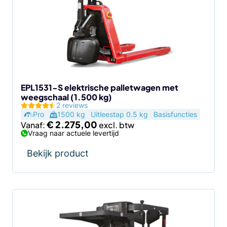
EPL1531-S elektrische palletwagen met
weegschaal (1.500 kg)
2 reviews
Pro
1500 kg
Uitleestap 0.5 kg
Basisfuncties
€
2.275,00
Vanaf:
Vraag naar actuele levertijd
Bekijk product
Dit
product