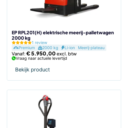
kan
gekozen
worden
op
de
EP RPL201(H) elektrische meerij-palletwagen
2000 kg
productpagina
1 review
Premium
2000 kg
Li-ion
Meerij‑plateau
€
5.950,00
Vanaf:
Vraag naar actuele levertijd
Bekijk product