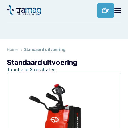
Meteen
naar
products 
0
de
content
Home
→
Standaard uitvoering
Standaard uitvoering
Toont alle 3 resultaten
Dit
product
heeft
meerdere
variaties.
Deze
optie