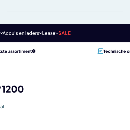
Accu’s en laders
Lease
SALE
ste assortiment
Technische o
*1200
aat