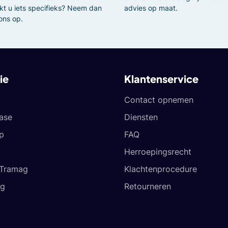
kt u iets specifieks? Neem dan
advies op maat.
ons op.
ie
Klantenservice
Contact opnemen
ease
Diensten
p
FAQ
Herroepingsrecht
 Tramag
Klachtenprocedure
og
Retourneren