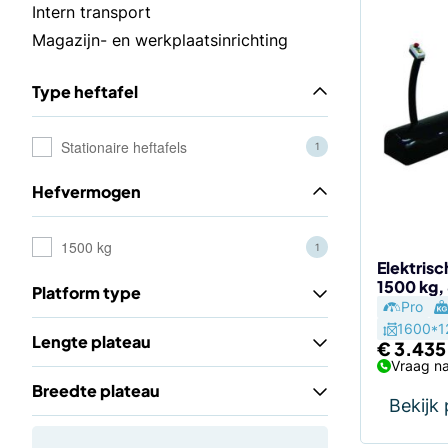
Intern transport
Magazijn- en werkplaatsinrichting
Type heftafel
Stationaire heftafels
1
Hefvermogen
1500 kg
1
Elektris
1500 kg
Platform type
Pro
1600*1
Lengte plateau
€
3.435
Vraag na
Breedte plateau
Bekijk