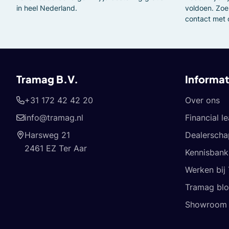
in heel Nederland.
voldoen. Zoe
contact met 
Tramag B.V.
Informat
+31 172 42 42 20
Over ons
info@tramag.nl
Financial l
Harsweg 21
Dealerscha
2461 EZ Ter Aar
Kennisbank
Werken bij
Tramag bl
Showroom