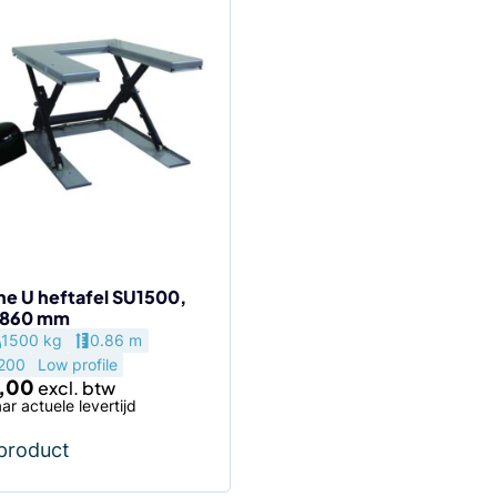
che U heftafel SU1500,
, 860 mm
1500 kg
0.86 m
200
Low profile
,00
ar actuele levertijd
 product