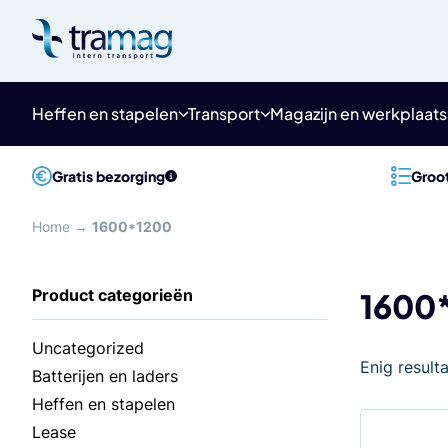
Meteen
naar
de
content
Heffen en stapelen
Transport
Magazijn en werkplaats
Gratis bezorging
Groot
Home
→
1600*1200
1600
Uncategorized
Enig result
Batterijen en laders
Heffen en stapelen
Lease