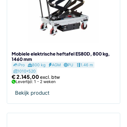
Mobiele elektrische heftafel ES80D, 800 kg,
1460 mm
Pro
800 kg
AGM
PU
1.46 m
1010*520
€
2.145,00
Levertijd: 1 - 2 weken
Bekijk product