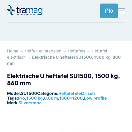
Meteen
naar
products 
0
de
content
Home
→
Heffen en stapelen
→
Heftafels
→
Heftafel
elektrisch
→
Elektrische U heftafel SU1500, 1500 kg, 860
mm
Elektrische U heftafel SU1500, 1500 kg,
860 mm
Model:
SU1500
Categorie:
Heftafel elektrisch
Tags:
Pro
,
1500 kg
,
0.86 m
,
1600*1200
,
Low profile
Merk:
Silverstone