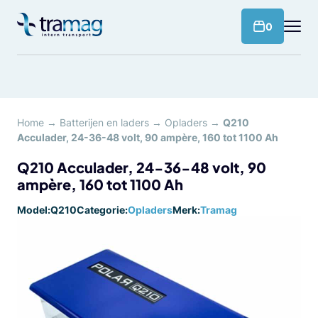
Meteen
naar
products 
0
de
content
Home
→
Batterijen en laders
→
Opladers
→
Q210
Acculader, 24-36-48 volt, 90 ampère, 160 tot 1100 Ah
Q210 Acculader, 24-36-48 volt, 90
ampère, 160 tot 1100 Ah
Model:
Q210
Categorie:
Opladers
Merk:
Tramag