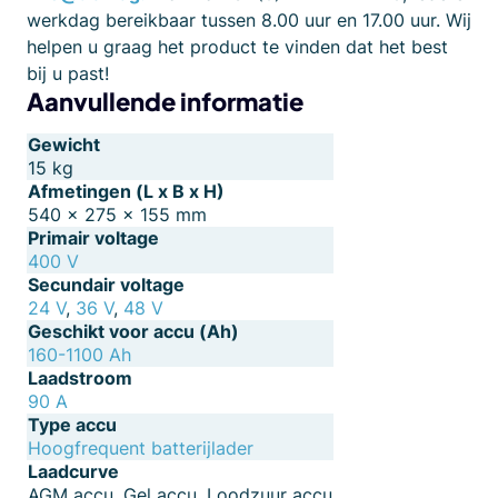
werkdag bereikbaar tussen 8.00 uur en 17.00 uur. Wij
helpen u graag het product te vinden dat het best
bij u past!
Aanvullende informatie
Gewicht
15 kg
Afmetingen (L x B x H)
540 × 275 × 155 mm
Primair voltage
400 V
Secundair voltage
24 V
,
36 V
,
48 V
Geschikt voor accu (Ah)
160-1100 Ah
Laadstroom
90 A
Type accu
Hoogfrequent batterijlader
Laadcurve
AGM accu, Gel accu, Loodzuur accu