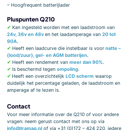
– Hoogfrequent batterijlader
Pluspunten Q210
✔
Kan ingesteld worden met een laadstroom van
24v, 36v en 48v
en het laadamperage van
20 tot
90A
.
✔
Heeft een laadcurve die instelbaar is voor
natte –
(lood/zuur), gel- en AGM batterijen
.
✔
Heeft een rendement van
meer dan 90%
.
✔
Is beschermd tegen
ompoling
.
✔
Heeft een overzichtelijk
LCD scherm
waarop
duidelijk het percentage geladen, de laadstroom en
amperage af te lezen is.
Contact
Voor meer informatie over de Q210 of voor andere
vragen: neem gerust contact met ons op via
info@tramag.nl
of via +31 (0)172 – 424 220, iedere