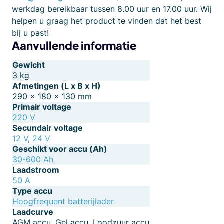
werkdag bereikbaar tussen 8.00 uur en 17.00 uur. Wij
helpen u graag het product te vinden dat het best
bij u past!
Aanvullende informatie
Gewicht
3 kg
Afmetingen (L x B x H)
290 × 180 × 130 mm
Primair voltage
220 V
Secundair voltage
12 V
,
24 V
Geschikt voor accu (Ah)
30-600 Ah
Laadstroom
50 A
Type accu
Hoogfrequent batterijlader
Laadcurve
AGM accu, Gel accu, Loodzuur accu