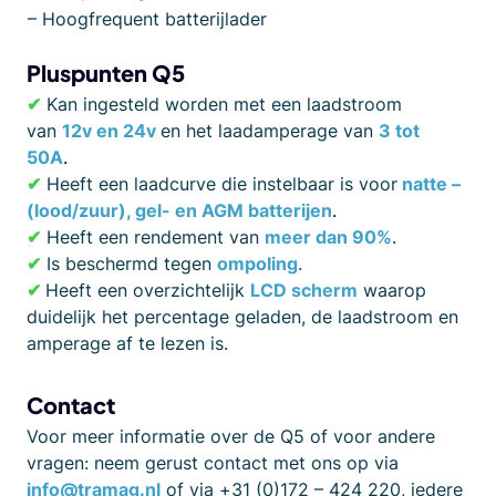
– Hoogfrequent batterijlader
Pluspunten Q5
✔
Kan ingesteld worden met een laadstroom
van
12v en 24v
en het laadamperage van
3 tot
50A
.
✔
Heeft een laadcurve die instelbaar is voor
natte –
(lood/zuur), gel- en AGM batterijen
.
✔
Heeft een rendement van
meer dan 90%
.
✔
Is beschermd tegen
ompoling
.
✔
Heeft een overzichtelijk
LCD scherm
waarop
duidelijk het percentage geladen, de laadstroom en
amperage af te lezen is.
Contact
Voor meer informatie over de Q5 of voor andere
vragen: neem gerust contact met ons op via
info@tramag.nl
of via +31 (0)172 – 424 220, iedere