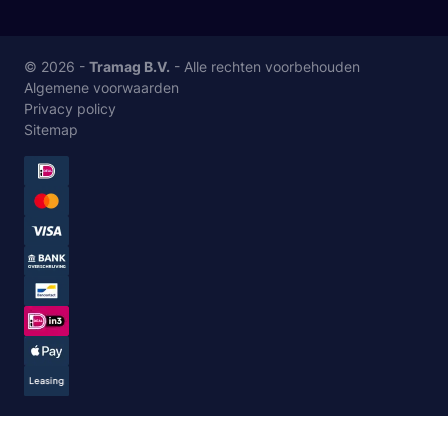
© 2026 -
Tramag B.V.
- Alle rechten voorbehouden
Algemene voorwaarden
Privacy policy
Sitemap