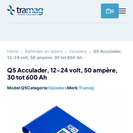
Meteen
naar
products 
0
de
content
Home
→
Batterijen en laders
→
Opladers
→
Q5 Acculader,
12-24 volt, 50 ampère, 30 tot 600 Ah
Q5 Acculader, 12-24 volt, 50 ampère,
30 tot 600 Ah
Model:
Q5
Categorie:
Opladers
Merk:
Tramag