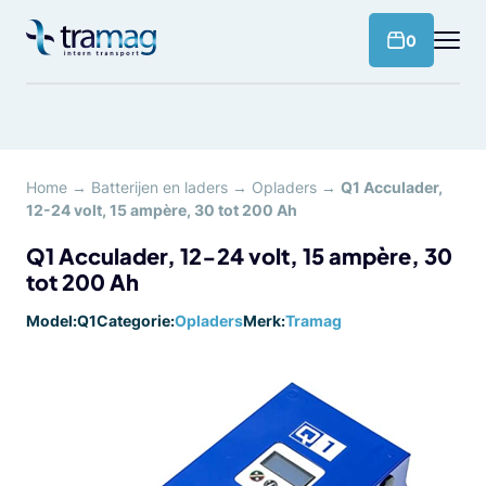
Meteen
naar
products 
0
de
content
Home
→
Batterijen en laders
→
Opladers
→
Q1 Acculader,
12-24 volt, 15 ampère, 30 tot 200 Ah
Q1 Acculader, 12-24 volt, 15 ampère, 30
tot 200 Ah
Model:
Q1
Categorie:
Opladers
Merk:
Tramag