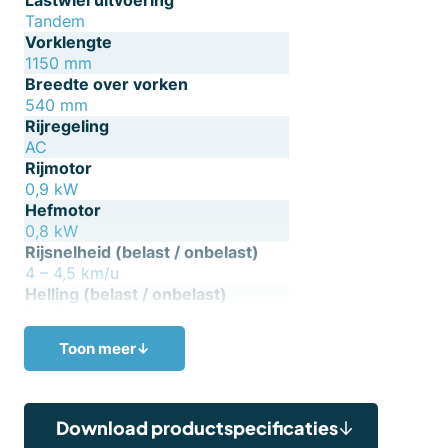
Lastwiel uitvoering
Tandem
Vorklengte
1150 mm
Breedte over vorken
540 mm
Rijregeling
AC
Rijmotor
0,9 kW
Hefmotor
0,8 kW
Rijsnelheid (belast / onbelast)
4 – 4,5 km/u
Helling (belast / onbelast)
5 – 10 %
Kleur
Toon meer
↓
RAL2002 (rood)
,
RAL9005 (zwart)
Download productspecificaties