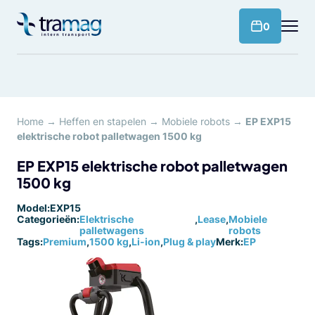
Meteen
naar
products 
0
de
content
Home
→
Heffen en stapelen
→
Mobiele robots
→
EP EXP15
elektrische robot palletwagen 1500 kg
EP EXP15 elektrische robot palletwagen
1500 kg
Model:
EXP15
Categorieën:
Elektrische
,
Lease
,
Mobiele
palletwagens
robots
Tags:
Premium
,
1500 kg
,
Li-ion
,
Plug & play
Merk:
EP