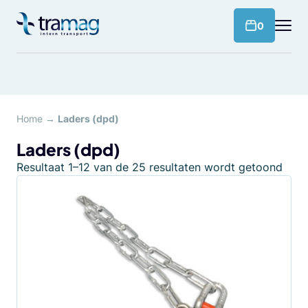
Meteen
naar
products 
0
de
content
Home
→
Laders (dpd)
Laders (dpd)
Resultaat 1–12 van de 25 resultaten wordt getoond