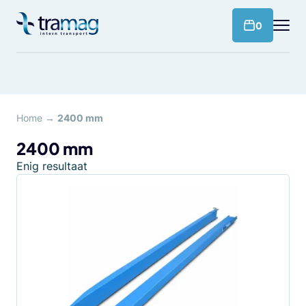
Meteen
naar
products 
0
de
content
Home
→
2400 mm
2400 mm
Enig resultaat
Dit
product
heeft
meerdere
variaties.
Deze
optie