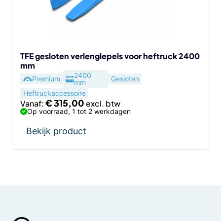
kan
gekozen
worden
op
de
TFE gesloten verlenglepels voor heftruck 2400
mm
productpagina
2400
Premium
Gesloten
mm
Heftruckaccessoire
€
315,00
Vanaf:
Op voorraad, 1 tot 2 werkdagen
Bekijk product