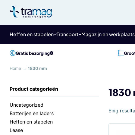
Meteen
naar
de
content
Heffen en stapelen
Transport
Magazijn en werkplaats
Gratis bezorging
Groot
Home
→
1830 mm
1830
Uncategorized
Enig result
Batterijen en laders
Heffen en stapelen
Lease