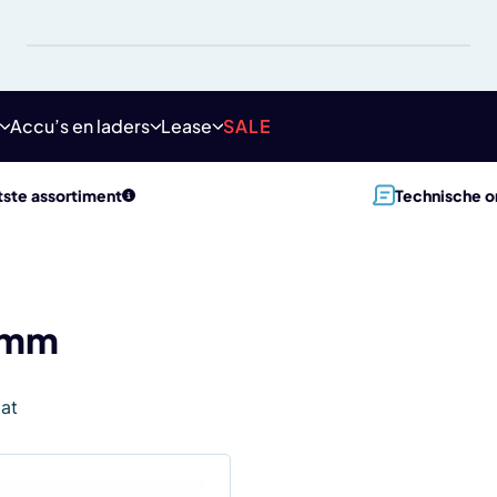
Accu’s en laders
Lease
SALE
ste assortiment
Technische o
 mm
aat