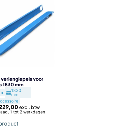
 verlenglepels voor
ks 1830 mm
agina
1830
um
mm
ccessoire
229,00
aad, 1 tot 2 werkdagen
 product