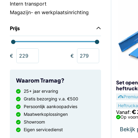
Dit
Intern transport
product
Magazijn- en werkplaatsinrichting
heeft
meerdere
Prijs
variaties.
Deze
optie
kan
€
€
gekozen
worden
op
Waarom Tramag?
de
Set open
heftruc
productp
25+ jaar ervaring
Premi
Gratis bezorging v.a. €500
Heftrucka
Persoonlijk aankoopadvies
€
Vanaf:
Maatwerkoplossingen
Op voorr
Showroom
Bekijk
Eigen servicedienst