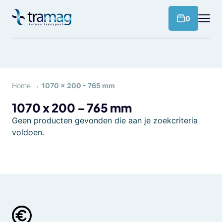
Meteen
naar
products 
0
de
content
Home
→
1070 x 200 - 765 mm
1070 x 200 - 765 mm
Geen producten gevonden die aan je zoekcriteria
voldoen.