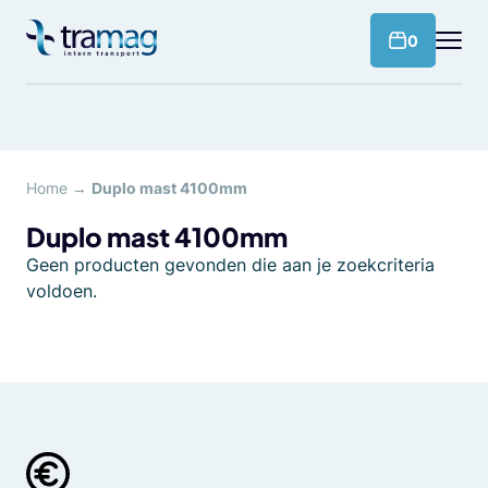
Meteen
naar
products 
0
de
content
Home
→
Duplo mast 4100mm
Duplo mast 4100mm
Geen producten gevonden die aan je zoekcriteria
voldoen.