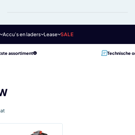
Accu’s en laders
Lease
SALE
ste assortiment
Technische o
kW
aat