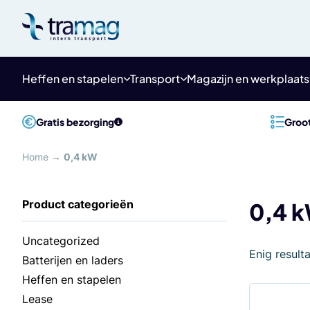
Meteen
naar
de
content
Heffen en stapelen
Transport
Magazijn en werkplaats
Gratis bezorging
Groot
Home
→
0,4 kW
0,4 
Uncategorized
Enig result
Batterijen en laders
Heffen en stapelen
Lease