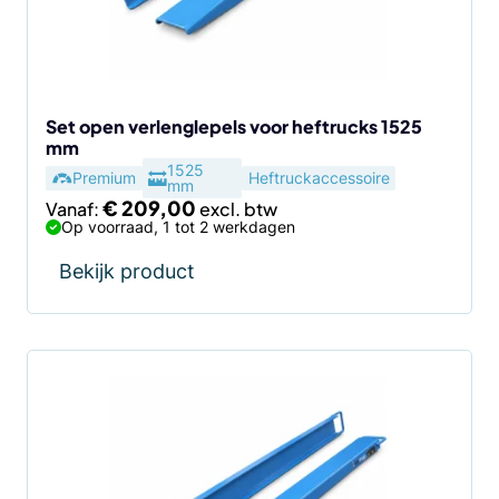
kan
gekozen
worden
op
de
Set open verlenglepels voor heftrucks 1525
mm
productpagina
1525
Premium
Heftruckaccessoire
mm
€
209,00
Vanaf:
Op voorraad, 1 tot 2 werkdagen
Bekijk product
Dit
product
heeft
meerdere