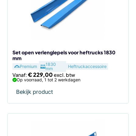
variaties.
Deze
optie
kan
gekozen
worden
op
de
Set open verlenglepels voor heftrucks 1830
mm
productpagina
1830
Premium
Heftruckaccessoire
mm
€
229,00
Vanaf:
Op voorraad, 1 tot 2 werkdagen
Bekijk product
Dit
product