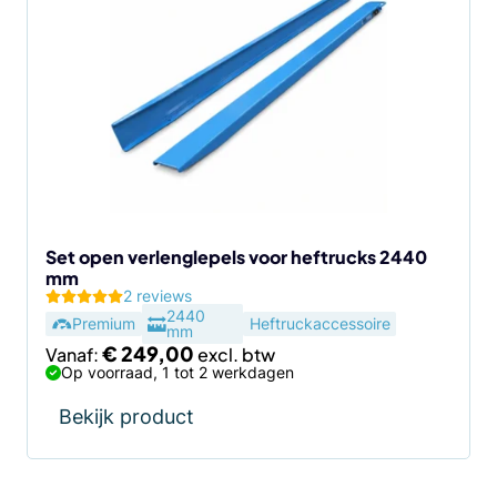
heeft
meerdere
variaties.
Deze
optie
kan
gekozen
worden
op
de
Set open verlenglepels voor heftrucks 2440
mm
productpagina
2 reviews
2440
Premium
Heftruckaccessoire
mm
€
249,00
Vanaf:
Op voorraad, 1 tot 2 werkdagen
Bekijk product