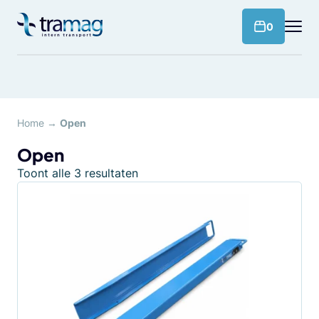
Meteen
naar
products 
0
de
content
Home
→
Open
Open
Toont alle 3 resultaten
Dit
product
heeft
meerdere
variaties.
Deze
optie