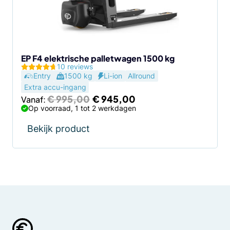
kan
gekozen
worden
op
de
EP F4 elektrische palletwagen 1500 kg
10 reviews
productpagina
Entry
1500 kg
Li-ion
Allround
Extra accu-ingang
Oorspronkelijke
Huidige
€
995,00
€
945,00
Vanaf:
prijs
prijs
Op voorraad, 1 tot 2 werkdagen
was:
is:
€ 995,00.
€ 945,00.
Bekijk product