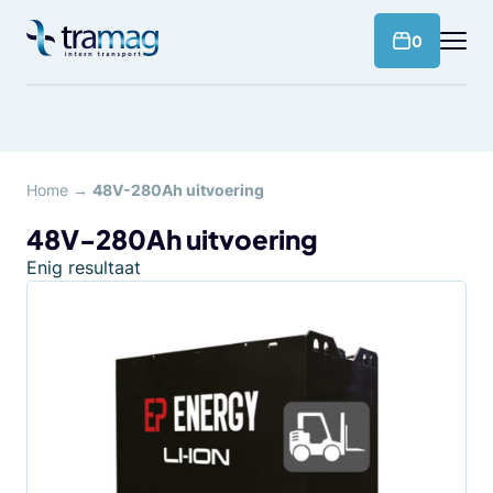
Meteen
naar
products 
0
de
content
Home
→
48V-280Ah uitvoering
48V-280Ah uitvoering
Enig resultaat
Dit
product
heeft
meerdere
variaties.
Deze
optie