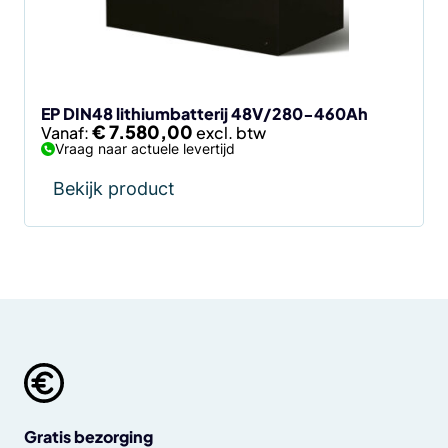
kan
gekozen
worden
op
de
EP DIN48 lithiumbatterij 48V/280-460Ah
€
7.580,00
Vanaf:
productpagina
Vraag naar actuele levertijd
Bekijk product
Gratis bezorging